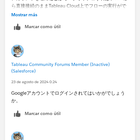
ら直接接続のままTableau Cloud上でフローの実行がで
きると思います。試してみたけれども認証の問題でフロ
Mostrar más
ーが実行できないということでしょうか？
Marcar como útil
Tableau Community Forums Member (Inactive)
(Salesforce)
23 de agosto de 2024 0:24
Googleアカウントでログインされてはいかがでしょう
か。
Marcar como útil