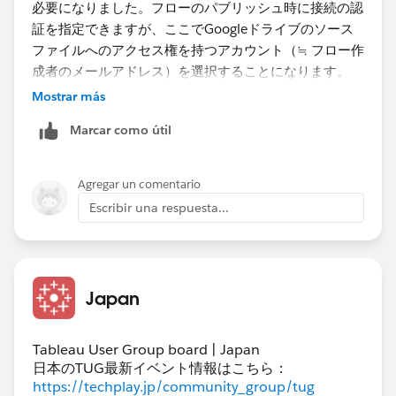
必要になりました。フローのパブリッシュ時に接続の認
証を指定できますが、ここでGoogleドライブのソース
ファイルへのアクセス権を持つアカウント（≒ フロー作
成者のメールアドレス）を選択することになります。
Mostrar más
Marcar como útil
Agregar un comentario
Escribir una respuesta...
Japan
私がConductorを利用できる環境にないので実地で検証
はできていませんが、少なくともこの状態でフローをパ
Tableau User Group board | Japan
ブリッシュすると、Tableau Cloud上で手動認証の手間
日本のTUG最新イベント情報はこちら：
なくフローを実行できます。
https://techplay.jp/community_group/tug