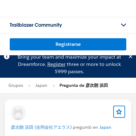
Trailblazer Community
Registrarse
Bring your team and maximize your impact at
Dreamforce.
Register
three or more to unlock
$999 passes.
Grupos
Japan
Pregunta de 彦次朗 浜田
彦次朗 浜田 (合同会社アエラス)
preguntó en
Japan