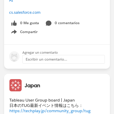
AI
cs.salesforce.com
0 Me gusta
0 comentarios
Compartir
Show menu
Agregar un comentario
Escribir un comentario...
Japan
Tableau User Group board | Japan
日本のTUG最新イベント情報はこちら：
https://techplay.jp/community_group/tug