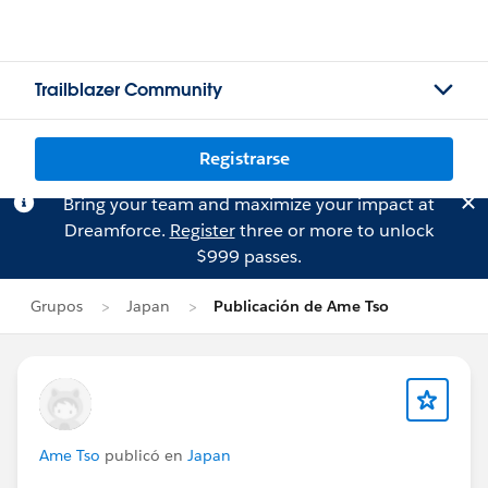
Trailblazer Community
Registrarse
Bring your team and maximize your impact at
Dreamforce.
Register
three or more to unlock
$999 passes.
Grupos
Japan
Publicación de Ame Tso
Ame Tso
publicó en
Japan