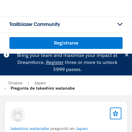
Trailblazer Community
Registrarse
Bring your team and maximize your impact at
Dreamforce.
Register
three or more to unlock
$999 passes.
Grupos
Japan
Pregunta de takeshiro watanabe
takeshiro watanabe
preguntó en
Japan