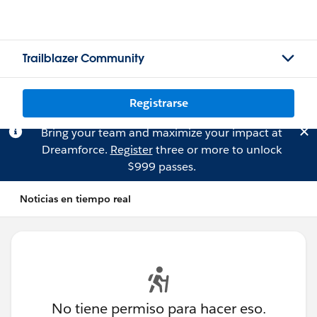
Trailblazer Community
Registrarse
Bring your team and maximize your impact at
Dreamforce.
Register
three or more to unlock
$999 passes.
Noticias en tiempo real
No tiene permiso para hacer eso.