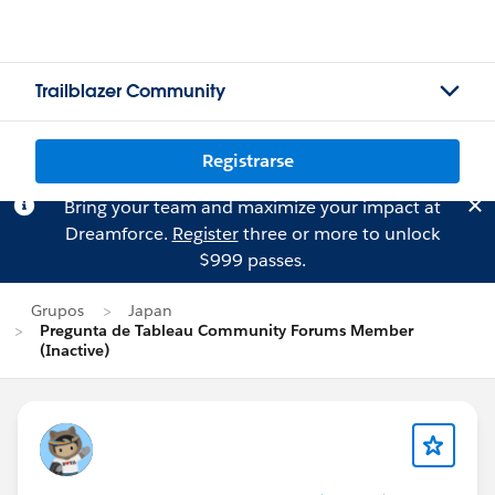
Trailblazer Community
Registrarse
Bring your team and maximize your impact at
Dreamforce.
Register
three or more to unlock
$999 passes.
Grupos
Japan
Pregunta de Tableau Community Forums Member
(Inactive)