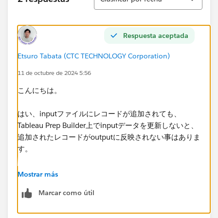
Respuesta aceptada
Etsuro Tabata (CTC TECHNOLOGY Corporation)
11 de octubre de 2024 5:56
こんにちは。
はい、inputファイルにレコードが追加されても、
Tableau Prep Builder上でinputデータを更新しないと、
追加されたレコードがoutputに反映されない事はありま
す。
下記サイトに記載がございます。
Mostrar más
https://help.tableau.com/current/prep/ja-
Marcar como útil
jp/prep_add_input_data.htm
---