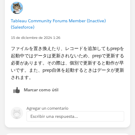
データ ソースに接続してフローの構築を開始した後
で、新しいデータを取り込めるようにデータ接続を更新
する必要が生じる場合があります。​
Tableau Community Forums Member (Inactive)
---
(Salesforce)
更新の方法については、こちらのサイトが分かりやすい
15 de diciembre de 2024 1:26
かと思います。
ファイルを置き換えたり、レコードを追加してもprepを
http://www.dmod-blg.com/dataanalysis/tableau-
起動中ではデータは更新されないため、prepで更新する
prep/input-tp/#toc7
必要があります。その際は、個別で更新すると動作が早
いです。また、prep自体を起動するときはデータが更新
以上、よろしくお願いいたします。
されます。
Marcar como útil
Agregar un comentario
Escribir una respuesta...