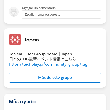
ということをしてあげれば、③の数字は顧客ごとの最
初のオーダー日から、オーダー日の日が経つほどに数値
Agregar un comentario
が大きくなるので、顧客ごとに日付でデータを整列させ
Escribir una respuesta...
ることができます。
Japan
②​「日付」のメジャーをグラフ内に追加する
​※ここでは同一日付が複数レコード存在することを加味
Tableau User Group board | Japan
し、「平均」としています。
日本のTUG最新イベント情報はこちら：
https://techplay.jp/community_group/tug
​"ディメンジョンを使用せずに"という条件でしたが、純
粋にディメンジョンを全く使わないビジュアライズとい
​③「日付」のメジャーの▽をクリック。「表計算の追
うのは私には思いつかなかったので、このような回答を
Más de este grupo
加」から次のように設定。
させていただきました。
④不連続に変換
Más ayuda