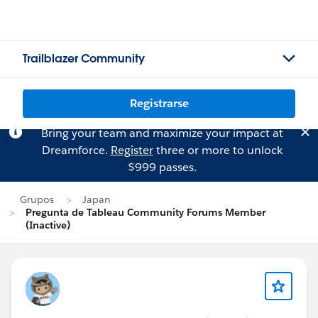
Trailblazer Community
Registrarse
Bring your team and maximize your impact at
Dreamforce.
Register
three or more to unlock
$999 passes.
Grupos
Japan
Pregunta de Tableau Community Forums Member
(Inactive)