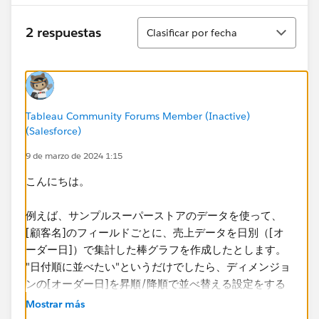
Ordenar
2 respuestas
Clasificar por fecha
Tableau Community Forums Member (Inactive)
(Salesforce)
9 de marzo de 2024 1:15
こんにちは。
例えば、サンプルスーパーストアのデータを使って、
[顧客名]のフィールドごとに、売上データを日別（[オ
ーダー日]）で集計​した棒グラフを作成したとします。
"日付順に並べたい"というだけでしたら、ディメンジョ
ンの[オーダー日]を昇順/降順で並べ替える設定をする
のが最も簡単ですが、表現されたいビジュアライズがも
Mostrar más
っと複雑なものなのだろうなと推察しました。