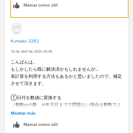
Marcar como útil
LOD表現を使って、表現したいビジュアライズに必要な
値を計算で求めるのが良いかと思います。
例えば上記のような簡単な並べ替えを​あえてLOD表現を
使ってみると、
Kumako 3282
①顧客ごとの最初のオーダー日を求める
10 de abril de 2024 10:36
​計算式：{FIXED [顧客名]:MIN([オーダー日])}
こんばんは。
もしかしたら既に解決済かもしれませんが…
②​①で求めた顧客ごとの最初のオーダー日との差を求
表計算を利用する方法もあるかと思いましたので、補足
める
させて頂きます。
計算式：​DATEDIFF('day',[顧客の最初のオーダー日],[オ
ーダー日])
①日付を数値に変換する
（整数or小数 ※年月日までで問題ない場合は整数でよ
③②は同じ顧客、同じオーダー日がデータ上に存在す
いかと思います。）
Mostrar más
る場合、集計してしまうので​メジャーを合計から平均に
変える
Marcar como útil