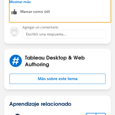
spreadsheet to Tableau and answer the question you
Mostrar más
raised
Marcar como útil
Agregar un comentario
Escribir una respuesta...
Tableau Desktop & Web
Authoring
Más sobre este tema
Aprendizaje relacionado