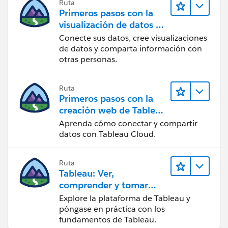
Ruta
Primeros pasos con la
visualización de datos en
Tableau Desktop
Conecte sus datos, cree visualizaciones
de datos y comparta información con
otras personas.
Ruta
Primeros pasos con la
creación web de Tableau
Cloud
Aprenda cómo conectar y compartir
datos con Tableau Cloud.
Ruta
Tableau: Ver,
comprender y tomar
medidas a partir de los
Explore la plataforma de Tableau y
datos
póngase en práctica con los
fundamentos de Tableau.