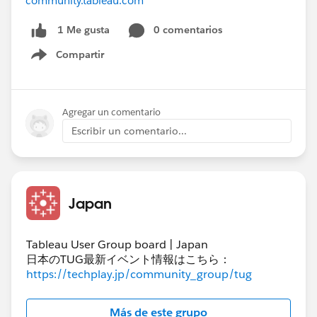
community.tableau.com
0 comentarios
1 Me gusta
Compartir
Show menu
Agregar un comentario
Escribir un comentario...
Japan
Tableau User Group board | Japan
日本のTUG最新イベント情報はこちら：
https://techplay.jp/community_group/tug
Más de este grupo