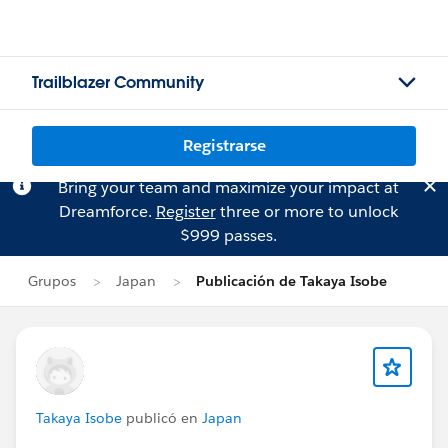
Trailblazer Community
Registrarse
Bring your team and maximize your impact at
Dreamforce.
Register
three or more to unlock
$999 passes.
Grupos
Japan
Publicación de Takaya Isobe
Takaya Isobe
publicó en
Japan