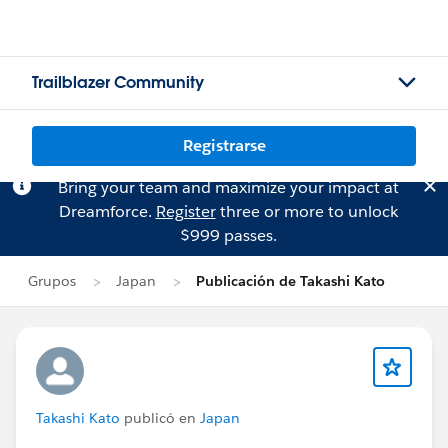
Trailblazer Community
Registrarse
Bring your team and maximize your impact at
Dreamforce.
Register
three or more to unlock
$999 passes.
Grupos
Japan
Publicación de Takashi Kato
Takashi Kato
publicó en
Japan