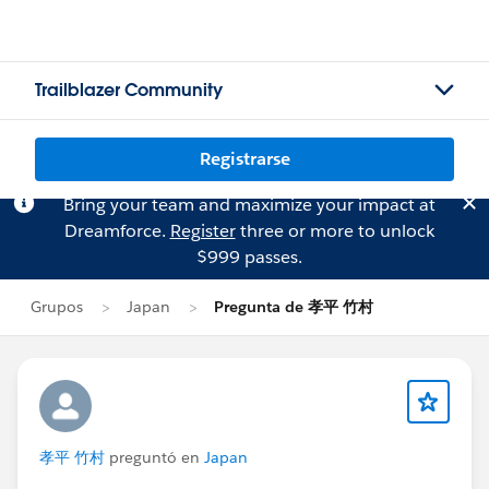
Trailblazer Community
Registrarse
Bring your team and maximize your impact at
Dreamforce.
Register
three or more to unlock
$999 passes.
Grupos
Japan
Pregunta de 孝平 竹村
孝平 竹村
preguntó en
Japan