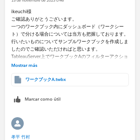
15 de noviembre de 2023 0:46
ikeuchi様
ご確認ありがとうございます。
一つのワークブック内にダッシュボード（ワークシー
ト）で分ける場合については当方も把握しております。
行いたいものについてサンプルワークブックを作成しま
したのでご確認いただければと思います。
TableauServer上でワークブックAのフィルターアクショ
ンをワークブックBにも反映したいというのが今回の意
Mostrar más
図となります。
添付ファイルは1つのみ添付できるようですので別途ワ
ワークブックA.twbx
ークブックBを投稿します。
Marcar como útil
孝平 竹村