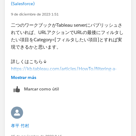
(Salesforce)
9 de diciembre de 2023 1:51
二つのワークブックがTableau serverにパブリッシュさ
れていれば、URLアクションでURLの最後にフィルタし
たい項目をCategory=[フィルタしたい項目]とすれば実
現できるかと思います。
詳しくはこちら↓
https://kb.tableau.com/articles/HowTo/filtering-a-
dashboard-using-action-filters-passed-from-another-
Mostrar más
dashboard?lang=ja
Marcar como útil
孝平 竹村