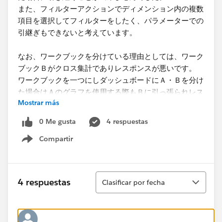
また、フィルターアクションでディメンション内の複数
項目を選択してフィルターをしたく、パラメーターでの
引継ぎもできないと考えています。
なお、ワークブックを分けている理由としては、ワーク
ブックＢがクロス集計でありレスポンスが悪いです。
ワークブックを一つにしダッシュボードにＡ・Ｂを分け
た場合はＡのグラフを使用する際もＢに引っ張られレス
Mostrar más
ポンスが遅くなると感じています。
0 Me gusta
4 respuestas
良い解決方法があればご教授のほど何卒よろしくお願い
Compartir
いたします。
Show menu
Ordenar
4 respuestas
Clasificar por fecha