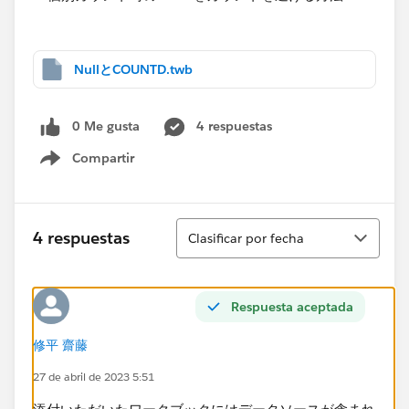
NullとCOUNTD.twb
0 Me gusta
4 respuestas
Compartir
Show menu
Ordenar
4 respuestas
Clasificar por fecha
Respuesta aceptada
修平 齋藤
27 de abril de 2023 5:51