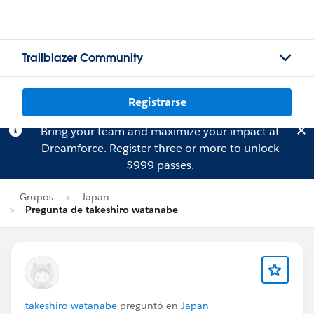
Trailblazer Community
Registrarse
Bring your team and maximize your impact at
Dreamforce.
Register
three or more to unlock
$999 passes.
Grupos
Japan
Pregunta de takeshiro watanabe
takeshiro watanabe
preguntó en
Japan