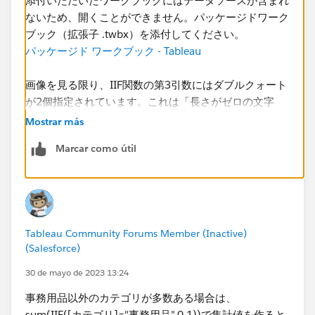
添付いただいたワークブックにはデータソースが含まれ
ないため、開くことができません。パッケージドワーク
ブック（拡張子 .twbx）を添付してください。
パッケージド ワークブック - Tableau
画像を見る限り、IIF関数の第3引数にはダブルクォート​
が2個指定されています。これは「長さがゼロの文字
列」という意味でNULLではありません。理解し難いか
Mostrar más
もしれませんが「『長さゼロの文字列』というデータが
Marcar como útil
ある」と認識されてしまいます。なので、第3引数には
明示的にNULLを指定するか、あるいは単純なIF関数で
分岐先を無しにするかという対応を取ってください。
Tableau Community Forums Member (Inactive)
(Salesforce)
30 de mayo de 2023 13:24
または
事務用品以外のカテゴリが多数ある場合は、
sum(IIF([カテゴリ]="事務用品",0,1))で集計値を作ると