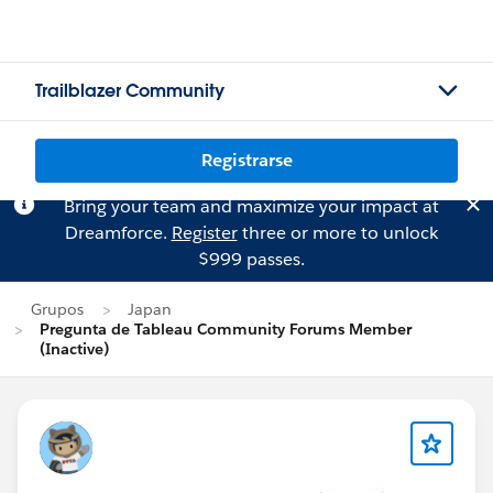
Trailblazer Community
Registrarse
Bring your team and maximize your impact at
Dreamforce.
Register
three or more to unlock
$999 passes.
Grupos
Japan
Pregunta de Tableau Community Forums Member
(Inactive)