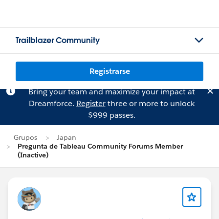
Trailblazer Community
Registrarse
Bring your team and maximize your impact at
Dreamforce.
Register
three or more to unlock
$999 passes.
Grupos
Japan
Pregunta de Tableau Community Forums Member
(Inactive)