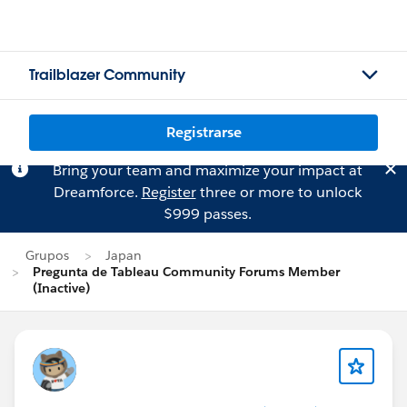
Trailblazer Community
Registrarse
Bring your team and maximize your impact at
Dreamforce.
Register
three or more to unlock
$999 passes.
Grupos
Japan
Pregunta de Tableau Community Forums Member
(Inactive)