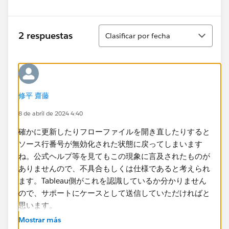
Ordenar
2 respuestas
Clasificar por fecha
修平 齋藤
8 de abril de 2024 4:40
確かに更新したりフローファイルを開き直したりすると
ソース行番号が無効化された状態に戻ってしまいます
ね。公式ヘルプ等を見てもこの現象に言及されたものが
ありませんので、不具合もしくは仕様であると考えられ
ます。Tableau側がこれを認識しているか分かりません
ので、サポートにケースとして送信していただければと
思います。
サポートケース (tableau.com)
Mostrar más