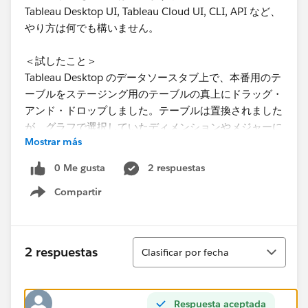
Tableau Desktop UI, Tableau Cloud UI, CLI, API など、
やり方は何でも構いません。
＜試したこと＞
Tableau Desktop のデータソースタブ上で、本番用のテ
ーブルをステージング用のテーブルの真上にドラッグ・
アンド・ドロップしました。テーブルは置換されました
が、グラフで選択していたディメンションやメジャーに
Mostrar más
❗️が付き、グラフが壊れてしまいました。
0 Me gusta
2 respuestas
どうぞよろしくお願い致します。
Compartir
Show menu
Ordenar
2 respuestas
Clasificar por fecha
Respuesta aceptada