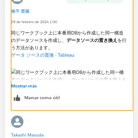
修平 齋藤
29 de febrero de 2024 1:00
同じワークブック上に本番用DBから作成した同一構造
のデータソースを作成し、
データソースの置き換え
を行
う方法があります。
データ ソースの置換 - Tableau
Mostrar más
Marcar como útil
もうひとつ、これはサポート外で自己責任になります
が、ファイル（.twb / .tds）のXMLを直接書き換える方
法があります。こちらはサポート外なので公式情報はあ
Takashi Masuda