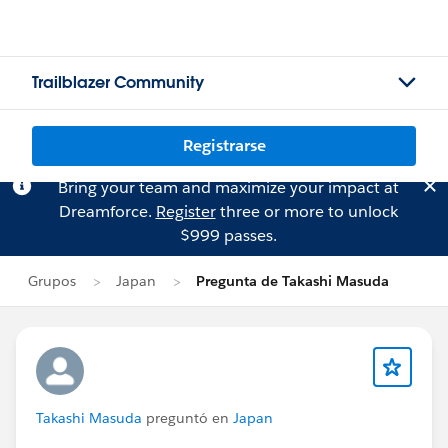
Trailblazer Community
Registrarse
Bring your team and maximize your impact at
Dreamforce.
Register
three or more to unlock
$999 passes.
Grupos
Japan
Pregunta de Takashi Masuda
Takashi Masuda
preguntó en
Japan