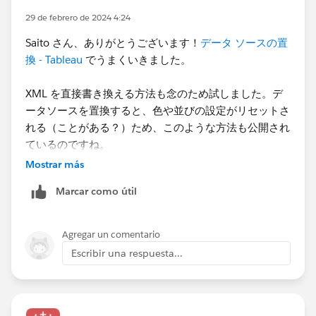
りませんが、有志が解説ページを公開していたりするの
29 de febrero de 2024 4:24
で検索すれば見つけられます。
Saito さん、ありがとうございます！
データ ソースの置
換 - Tableau
でうまくいきました。
XML を直接書き換える方法も念のため試しました。デ
ータソースを置換すると、色や並びの設定がリセットさ
れる（ことがある？）ため、このような方法も公開され
ているのですね。
引用はしませんが、見つけた記事は 2020/12 に書かれ
Mostrar más
たためか、当時と XML が微妙に変わっており、なかな
Marcar como útil
か難しいなと思いました😅
Agregar un comentario
Escribir una respuesta...