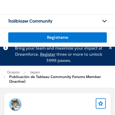
Trailblazer Community
Registrarse
Bring your team and maximize your impact at
Dreamforce.
Register
three or more to unlock
$999 passes.
Grupos
Japan
Publicación de Tableau Community Forums Member
(Inactive)