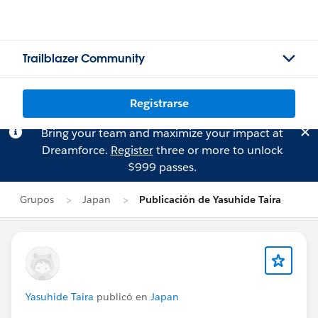
Trailblazer Community
Registrarse
Bring your team and maximize your impact at
Dreamforce.
Register
three or more to unlock
$999 passes.
Grupos
Japan
Publicación de Yasuhide Taira
Yasuhide Taira
publicó en
Japan