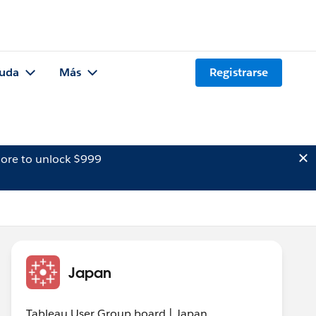
uda
Más
Registrarse
ore to unlock $999
Japan
Tableau User Group board | Japan