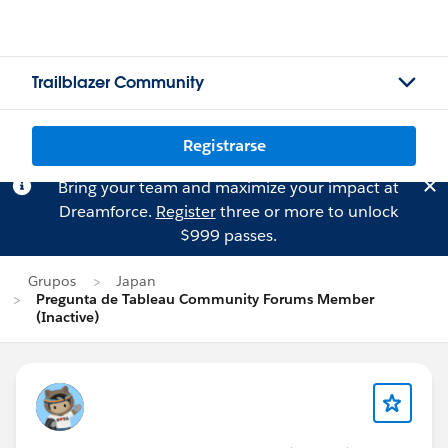
Trailblazer Community
Registrarse
Bring your team and maximize your impact at
Dreamforce.
Register
three or more to unlock
$999 passes.
Grupos
Japan
Pregunta de Tableau Community Forums Member
(Inactive)