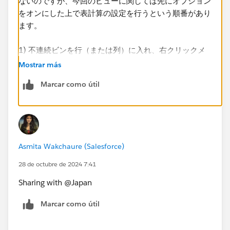
ないのですが、今回のビューに関しては先にオプション
をオンにした上で表計算の設定を行うという順番があり
ます。
1) 不連続ビンを行（または列）に入れ、右クリックメ
ニューから「欠落した値を表示」をオンにする。
Mostrar más
Marcar como útil
Asmita Wakchaure (Salesforce)
28 de octubre de 2024 7:41
Sharing with @Japan​
2) 行または列に置いた不連続ビンをマークの詳細に複
Marcar como útil
製する。