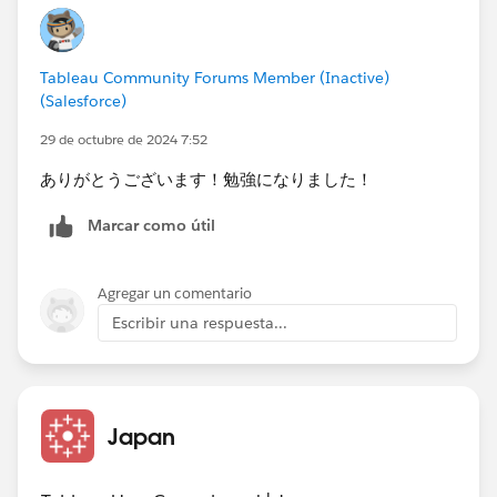
3) Index, X1, Y1 をそれぞれ配置し、それら全ての表計
算を不連続ビンに沿って計算するように設定する。
Tableau Community Forums Member (Inactive)
(Salesforce)
29 de octubre de 2024 7:52
4) 行または列に配置した不連続ビンをビューから削除
ありがとうございます！勉強になりました！
する。この段階でおおよその形が再現できていると思い
ます。
Marcar como útil
Agregar un comentario
5) マークのグラフタイプを線にし、マークの詳細にあ
Escribir una respuesta...
る不連続ビンをパスに複製する。その他、必要に応じて
色の設定などを行う。
Japan