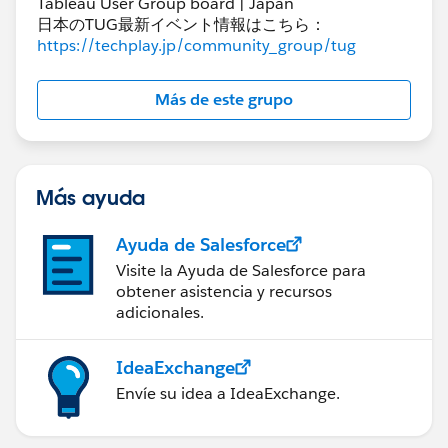
Tableau User Group board | Japan
日本のTUG最新イベント情報はこちら：
https://techplay.jp/community_group/tug
Más de este grupo
Más ayuda
Ayuda de Salesforce
Visite la Ayuda de Salesforce para
obtener asistencia y recursos
adicionales.
IdeaExchange
Envíe su idea a IdeaExchange.