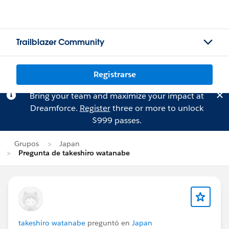
Trailblazer Community
Registrarse
Bring your team and maximize your impact at
Dreamforce.
Register
three or more to unlock
$999 passes.
Grupos
Japan
Pregunta de takeshiro watanabe
takeshiro watanabe
preguntó en
Japan