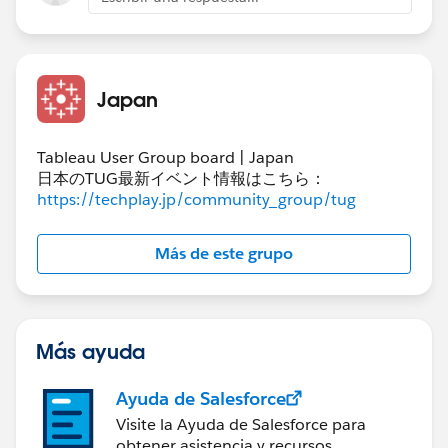
A.Tableau Prep Conductor（有償）で実行
B.コマンドラインまたはWindowsの「タスクスケジュ
ーラ」で実行
C.Tableau Server Client（Python）で実行
Japan
最後に、余談ですが、私の場合、Outputデータが大容
量のため、PrepフローでのTableau Serverへのパブリッ
Tableau User Group board | Japan
日本のTUG最新イベント情報はこちら：
シュに時間がかかりすぎたので、その部分はSQLで対応
https://techplay.jp/community_group/tug
しました。（対応前：40分 → 対応後：3分）
Más de este grupo
Más ayuda
Ayuda de Salesforce
Visite la Ayuda de Salesforce para
obtener asistencia y recursos