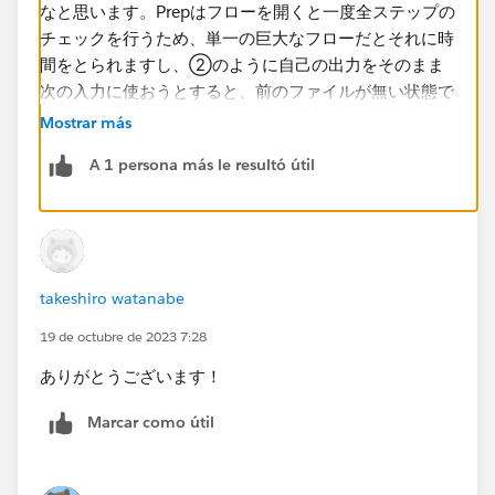
なと思います。Prepはフローを開くと一度全ステップの
チェックを行うため、単一の巨大なフローだとそれに時
間をとられますし、②のように自己の出力をそのまま
次の入力に使おうとすると、前のファイルが無い状態で
はエラーを起こします。
Mostrar más
A 1 persona más le resultó útil
「フローファイルAの処理が終わったらフローファイル
Bを起動する」というようにチェーンする場合、
Tableau Prepをローカルマシンで動かしていればCLIで
バッチ処理することができます。ただ、処理終了までの
待機時間を見ないといけないので、バッチの組み方は工
takeshiro watanabe
夫が必要だとは思います。公式ヘルプのリンクを下に貼
りますが、ネットで検索すると有志のブログなども出て
19 de octubre de 2023 7:28
きます。
ありがとうございます！
コマンド ラインからフロー出力ファイルを更新 -
Tableau
Marcar como útil
TableauServer/Cloudを利用していてData Management
Add-onを導入している場合はフローの定期実行とリン