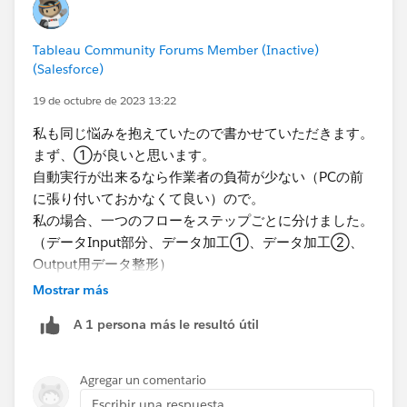
クスケジュールが実行できるので、今は導入していない
にしても将来的な拡張の可能性も考慮すると、フローフ
Tableau Community Forums Member (Inactive)
ァイルを分けたほうが都合がいいのかなと思います。
(Salesforce)
フロー タスクのスケジュール - Tableau
19 de octubre de 2023 13:22
私も同じ悩みを抱えていたので書かせていただきます。
まず、①が良いと思います。
自動実行が出来るなら作業者の負荷が少ない（PCの前
に張り付いておかなくて良い）ので。​
私の場合、一つのフローをステップごとに分けました。
（データInput部分、データ加工①、データ加工②、
Output用データ整形）
Mostrar más
次に、フローの自動実行ですが、3パターンあります。
A 1 persona más le resultó útil
お使いの環境（製品やセキュリティ権限など）によって
選択いただくのが良いと思います。ちなみに私のクライ
アント先ではAのみOKで、B,Cは他影響懸念よりNoでし
Agregar un comentario
た。。。
Escribir una respuesta...