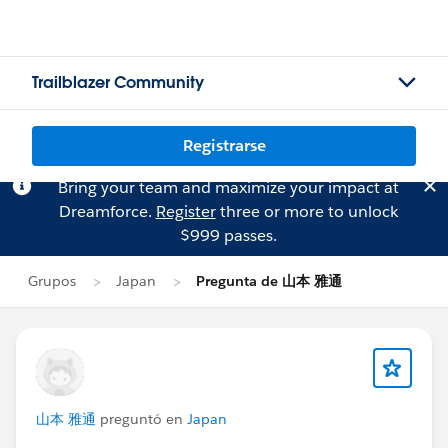
Trailblazer Community
Registrarse
Bring your team and maximize your impact at
Dreamforce.
Register
three or more to unlock
$999 passes.
Grupos
Japan
Pregunta de 山本 雅通
山本 雅通
preguntó en
Japan