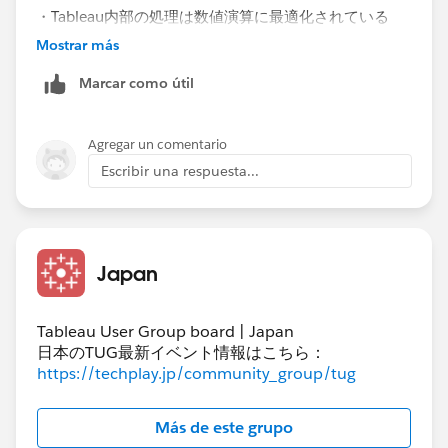
・Tableau内部の処理は数値演算に最適化されている
・整数型での処理は「重さで荷物を自動仕分けする」よ
Mostrar más
うなもの
Marcar como útil
・ブール型は「〇か×かの札を1枚ずつ確認して分け
る」という一段階の論理判断が入る
Agregar un comentario
以上を踏まえて、
Escribir una respuesta...
・Tableauでは計算フィールドにおいて数値計算が最も
高速
・その中でも整数型は小数を持たないためメモリ効率と
計算効率が良く結果としてブール型より速い
Japan
ということのようです。
Tableau User Group board | Japan
日本のTUG最新イベント情報はこちら：
https://techplay.jp/community_group/tug
Más de este grupo