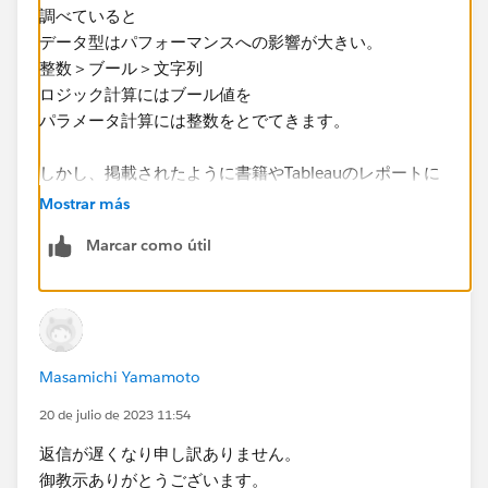
調べていると
データ型はパフォーマンスへの影響が大きい。
整数＞ブール＞文字列
ロジック計算にはブール値を
パラメータ計算には整数をとでてきます。
しかし、掲載されたように書籍やTableauのレポートに
は
Mostrar más
「ブール値 > 整数 > 浮動小数点数 > 日付 > 日付と時刻
Marcar como útil
> 文字列」
となっております。
これによるとDATAの中身や環境（PCやサーバー環境）
よっては
Masamichi Yamamoto
ブール値と整数の優位性に差が出ているのではないかと
推測しました。
20 de julio de 2023 11:54
返信が遅くなり申し訳ありません。
こちらに記載されている内容も参考になるかもしれませ
御教示ありがとうございます。
ん。