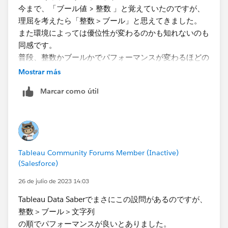
今まで、「ブール値 > 整数 」と覚えていたのですが、
https://zenn.dev/mkz/articles/d9bffeb03556ac
理屈を考えたら「整数＞ブール」と思えてきました。
また環境によっては優位性が変わるのかも知れないのも
同感です。
普段、整数かブールかでパフォーマンスが変わるほどの
事例に出会ったことがなかったのですが（パフォーマン
Mostrar más
スが悪いと感じた時は別他の点で対処してことが収まる
Marcar como útil
程度）、今回の件で優位性に差が出る場合がある事を認
識しました。
ありがとうございました。
Tableau Community Forums Member (Inactive)
(Salesforce)
26 de julio de 2023 14:03
Tableau Data Saberでまさにこの設問があるのですが、
整数＞ブール＞文字列
の順でパフォーマンスが良いとありました。