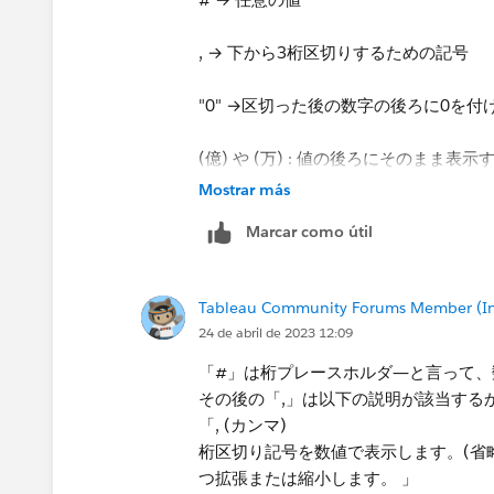
なので、厳密には正しくないですね​。
, → 下から3桁区切りするための記号 （1
字しか取れないので、2億という数値は0
す。
"0" →区切った後の数字の後ろに0を付ける
(億) や (万)​ : 値の後ろにそのまま表示す
Mostrar más
下記のスクリーンショットもご参考く
Marcar como útil
Tableau Community Forums Member (Inac
24 de abril de 2023 12:09
「#」は桁プレースホルダ―と言って、
その後の「,」は以下の説明が該当する
「, (カンマ)
桁区切り記号を数値で表示します。(省略
つ拡張または縮小します。 」