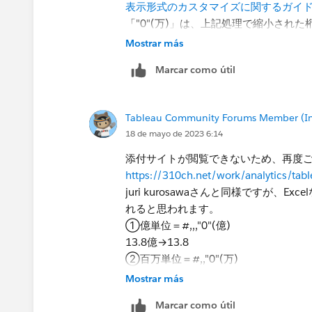
表示形式のカスタマイズに関するガイドライン
「"0"(万)」は、上記処理で縮小され
Mostrar más
ただ、20,000,000 を「百万単位＝#,
Marcar como útil
「200(万)」となり一桁足りない為、「#
Tableau Community Forums Member (Inac
18 de mayo de 2023 6:14
添付サイトが閲覧できないため、再度
https://310ch.net/work/analytics/tab
juri kurosawaさんと同様ですが
れると思われます。
①億単位＝#,,,"0"(億)
13.8億→13.8​
②百万単位＝#,,"0"(万)
126万→1.26​
Mostrar más
Marcar como útil