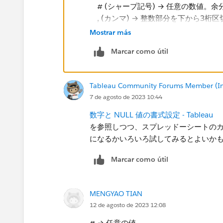
# (シャープ記号) → 任意の数値。余
, (カンマ) → 整数部分を下から3桁
"0" : ​ダブルクォートに挟むと、
Mostrar más
(億) や (万)​ : これもそのまま表示
Marcar como útil
となっています。
また、カンマが連続する場合またはカ
Tableau Community Forums Member (Inac
マと小数点の桁の間に本来あるはずの
7 de agosto de 2023 10:44
数字と NULL 値の書式設定 - Tableau
を参照しつつ、スプレッドーシートの
になるかいろいろ試してみるとよいか
したがって、
Marcar como útil
・「億単位＝#,,,"0"(億)」はカン
単位にしてから10億の桁以上の数字を
・​「万単位＝#,,"0"(万)」はカン
MENGYAO TIAN
12 de agosto de 2023 12:08
位にしてから百万の桁以上の数字を取り
といった意味になります。​
# → 任意の値