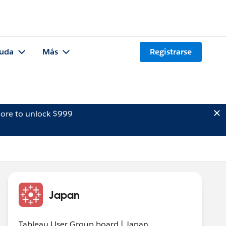
uda
Más
Registrarse
ore to unlock $999
Japan
Tableau User Group board | Japan