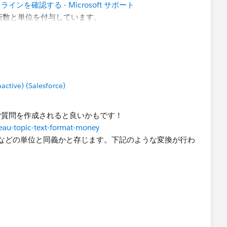
を確認する - Microsoft サポート
た桁数と単位を付与しています。
,"0"(万)」でカスタム設定すると
,,"00"(万)」とする必要があるかと思います。
tive) (Salesforce)
ご質問を作成されると良いかもです！
leau-topic-text-format-money
、Excelなどの単位と同義かと存じます。下記のような変換が行わ