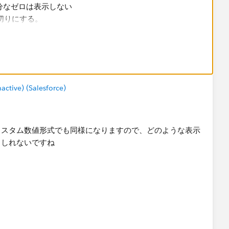
分なゼロは表示しない​
区切りにする。
必ずその文字を入れるという意味になるので、0を表示
ンマの直後に小数点が来る場合、そのカンマ同士またはカン
tive) (Salesforce)
数字を省略します。
カスタム数値形式でも同様になりますので、どのような表示
もしれないですね
マが3つ連続しているので下から3桁を3組分消す、つまり10億
取り出し、その後に強制的にゼロを表示し、(億)も付ける
マが2つ連続しているので下から3桁を2組分消す、つまり百万単
出し、その後に強制的にゼロを表示し、(万)も付ける