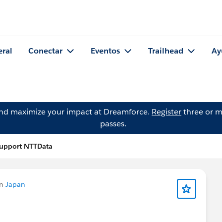
eral
Conectar
Eventos
Trailhead
Ay
and maximize your impact at Dreamforce.
Register
three or m
passes.
Support NTTData
en
Japan