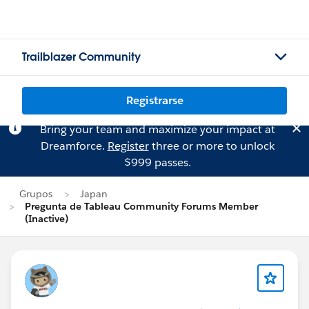
Trailblazer Community
Registrarse
Bring your team and maximize your impact at
Dreamforce.
Register
three or more to unlock
$999 passes.
Grupos
Japan
Pregunta de Tableau Community Forums Member
(Inactive)