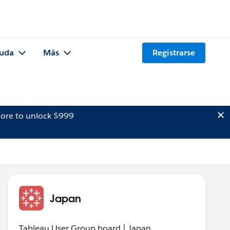
uda
Más
Registrarse
ore to unlock $999
Japan
Tableau User Group board | Japan