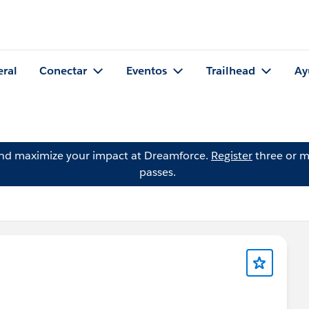
eral
Conectar
Eventos
Trailhead
Ay
and maximize your impact at Dreamforce.
Register
three or m
passes.