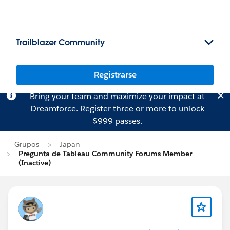
Trailblazer Community
Registrarse
Bring your team and maximize your impact at
Dreamforce.
Register
three or more to unlock
$999 passes.
Grupos
Japan
Pregunta de Tableau Community Forums Member
(Inactive)