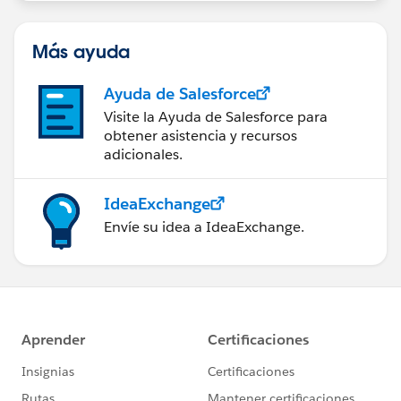
サンプルワークブックを添付しますので、シートの構造
Más ayuda
や計算式等はそちらで見てみてください。
Ayuda de Salesforce
最後に補足ですが、接続先がBigQueryのライブ接続な
Visite la Ayuda de Salesforce para
ら、専用関数のGROUP_CONCATを使うことでデータソ
obtener asistencia y recursos
ースの加工の必要も無く1シート上で実現できます。
adicionales.
IdeaExchange
Envíe su idea a IdeaExchange.