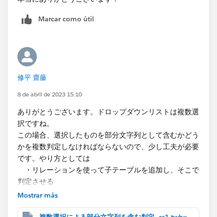
Marcar como útil
修平 齋藤
8 de abril de 2023 15:10
ありがとうございます。ドロップダウンリストは複数選
択ですね。
この場合、選択したものを部分文字列として含むかどう
かを複数判定しなければならないので、少し工夫が必要
です。やり方としては
・リレーションを使って子テーブルを追加し、そこで
判定させる
・ドロップダウンリストの選択後にボタンをクリック
Mostrar más
することで実行する
といった方法が考えられます。​