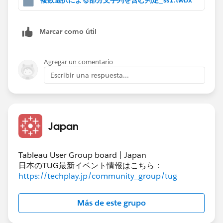
複数選択による部分文字列を含む判定_ss1.twbx
前者は​データソースに加工が必要ですが、セットを利用
Marcar como útil
することで単一シート上で実現できます。
Agregar un comentario
Escribir una respuesta...
Japan
Tableau User Group board | Japan
後者はデータソースの加工は不要ですが、操作にワンク
日本のTUG最新イベント情報はこちら：
ッション挟むのと、ダッシュボードに2シート配置して
https://techplay.jp/community_group/tug
パラメータアクションを設定するという手間がありま
す。
Más de este grupo