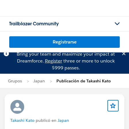
Trailblazer Community
Registrarse
Bring your team and maximize your impact at
Dreamforce.
Register
three or more to unlock
$999 passes.
Grupos
Japan
Publicación de Takashi Kato
Takashi Kato
publicó en
Japan