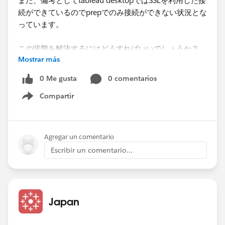
また、備考としてtableau desktopではSSLを利用した接
続ができているのでprepでのみ接続ができない状況とな
っています。
この状態を解決するにはどうすればいいでしょうか？
Mostrar más
何か対処法がございましたらご教示いただきたいです。
よろしくお願いします。
0 Me gusta
0 comentarios
Compartir
Show menu
Agregar un comentario
Escribir un comentario...
Japan