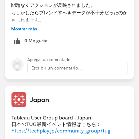
問題なくアクションが反映されました。
もしかしたらブレンドすべきデータが不十分だったのか
もしれません。
前回設定時はカスタムで一行だけのブレンドとしました
Mostrar más
が、以下の自動で反映されたものでは
0 Me gusta
複数の日付バリエーションがブレンドされています。
ブレンド設定​
Agregar un comentario
Escribir un comentario...
Japan
Tableau User Group board | Japan
日本のTUG最新イベント情報はこちら：
https://techplay.jp/community_group/tug