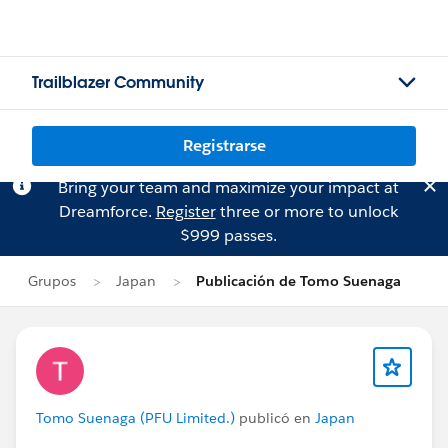
Trailblazer Community
Registrarse
Bring your team and maximize your impact at
Dreamforce.
Register
three or more to unlock
$999 passes.
Grupos
Japan
Publicación de Tomo Suenaga
Tomo Suenaga (PFU Limited.)
publicó en
Japan