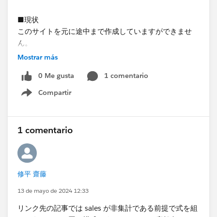
■現状
このサイトを元に途中まで作成していますができませ
ん。
https://kaho-enterprise.co.jp/tips/346/
Mostrar más
私のタブローレベルはこれをみよう見真似で追いかける
0 Me gusta
1 comentario
ことはできますが、何をしているのかは理解できないレ
ベルです。
Compartir
Show menu
■
https://kaho-enterprise.co.jp/tips/346/をやってみ
て
1 comentario
＜手順1＞作成できました
＜手順2＞グラフが一本なので不要かと考え飛ばしてい
ます。
＜手順3＞base_longtitudeは作成できました。​
修平 齋藤
手順2を飛ばしているのでcal_longititudeは作成してい
13 de mayo de 2024 12:33
ません。
base_latitudeについては、＋[sales]のところを
リンク先の記事では sales が非集計である前提で式を組