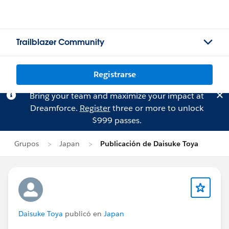
Trailblazer Community
Registrarse
Bring your team and maximize your impact at
Dreamforce.
Register
three or more to unlock
$999 passes.
Grupos
Japan
Publicación de Daisuke Toya
Daisuke Toya
publicó en
Japan