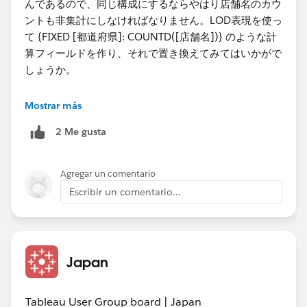
COUNT［店舗名」とすると集計と非集計は演算できな
んであるので、同じ構成にするならやはり店舗名のカウ
いと出てきてしまいます。
ントも非集計にしなければなりません。​LOD表現を使っ
ピルの配置の仕方もいまいちわかりません。
て {FIXED [都道府県]: COUNTD([店舗名])} のような計
算フィールドを作り、それで置き換えてみてはいかがで
現物がないのでお答えが難しいかもしれませんが、この
しょうか。
ようにしてみればできるかも、、、でも構いませんので
アドバイスをいただけますと助かります。上記のやり方
なお、強制的にデータを増殖させる手法（scaffolding）
Mostrar más
の理解としては、店舗名の行をPoint_orderで1－4に複
については記事が書かれた5年前はそうするのが主流で
製して、それを地図上に4点プロットすることで棒グラ
2 Me gusta
したが、現在はリレーションシップがあるのでもう少し
フを表現すると理解しています。
変えたやり方も可能だろうと思います。
よろしくお願いいたします。​
Agregar un comentario
kaho-enterprise.co.jp
Escribir un comentario...
Japan
Tableau User Group board | Japan