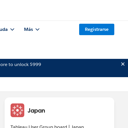
uda
Más
Registrarse
ore to unlock $999
Japan
Tableau User Group board | Japan