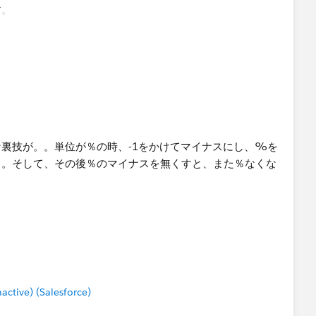
す。
るほど！そんな裏技が。。単位が％の時、-1をかけてマイナスにし、%を
。。そして、その後％のマイナスを無くすと、また％なくな
tive) (Salesforce)