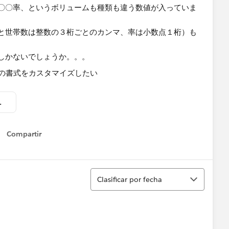
〇〇率、というボリュームも種類も違う数値が入っていま
と世帯数は整数の３桁ごとのカンマ、率は小数点１桁）​も
方しかないでしょうか。。。
する.twbx
Compartir
Show menu
Ordenar
Clasificar por fecha