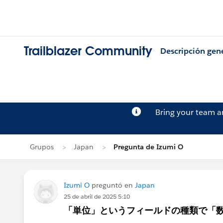
Trailblazer Community
Descripción gen
Bring your team 
Grupos
Japan
Pregunta de Izumi O
Izumi O
preguntó en
Japan
25 de abril de 2025 5:10
「単位」というフィールドの種類で「