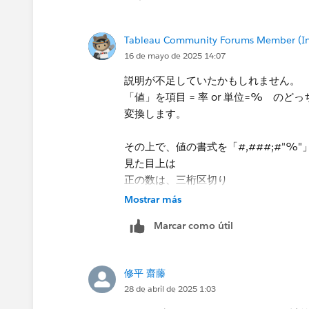
Tableau Community Forums Member (Inac
16 de mayo de 2025 14:07
説明が不足していたかもしれません。
「値」を項目 = 率 or 単位=% 
変換します。
その上で、値の書式を「#,###;#"%
見た目上は
正の数は、三桁区切り
負の数は、％表示
Mostrar más
となります。 ※値は％の場合はマイ
Marcar como útil
修平 齋藤
28 de abril de 2025 1:03