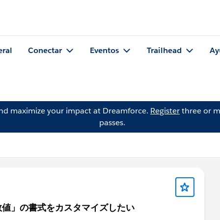
eral
Conectar
Eventos
Trailhead
Ay
and maximize your impact at Dreamforce.
Register
three or m
passes.
数値」の書式をカスタマイズしたい