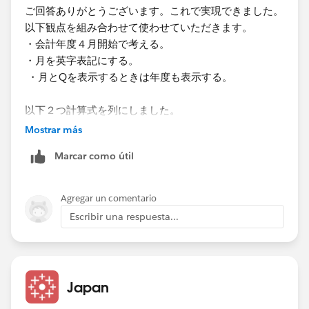
ご回答ありがとうございます。これで実現できました。
以下観点を組み合わせて使わせていただきます。
・会計年度４月開始で考える。
・月を英字表記にする。
・月とQを表示するときは年度も表示する。
以下２つ計算式を列にしました。
Select Date
Mostrar más
CASE [Select Date Level]
Marcar como útil
WHEN 1 THEN [Month name change]
WHEN 2 THEN 'Q'+ [Quarter number adjust]
WHEN 3 THEN 'FY '+STR(YEAR([FY adjust]))
Agregar un comentario
END
Escribir una respuesta...
Select Date FY
CASE [Select Date Level]
WHEN 1 THEN 'FY '+STR(YEAR([FY adjust]))
Japan
WHEN 2 THEN 'FY '+STR(YEAR([FY adjust]))
WHEN 3 THEN 'FY'