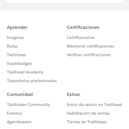
END
Quarter number adjust
IF STR(QUARTER([Fiscal Date])) = '1' THEN '4'
ELSEIF STR(QUARTER([Fiscal Date])) = '2' THEN '1'
ELSEIF STR(QUARTER([Fiscal Date])) = '3' THEN '2'
ELSEIF STR(QUARTER([Fiscal Date])) = '4' THEN '3'
END
FY adjust
DATEADD('month',-3,[Date])
表示結果は以下のとおりです。
月