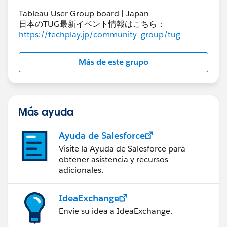
END
Tableau User Group board | Japan
日本のTUG最新イベント情報はこちら：
https://techplay.jp/community_group/tug
上記計算式内の計算式は以下のとおりです。
Month name change
Más de este grupo
IF STR(MONTH([Date])) = '1' THEN 'Jan'
ELSEIF STR(MONTH([Date])) = '2' THEN 'Feb'
ELSEIF STR(MONTH([Date])) = '3' THEN 'Mar'
Más ayuda
ELSEIF STR(MONTH([Date])) = '4' THEN 'Apr'
ELSEIF STR(MONTH([Date])) = '5' THEN 'May'
Ayuda de Salesforce
ELSEIF STR(MONTH([Date])) = '6' THEN 'Jun'
Visite la Ayuda de Salesforce para
ELSEIF STR(MONTH([Date])) = '7' THEN 'Jul'
obtener asistencia y recursos
adicionales.
ELSEIF STR(MONTH([Date])) = '8' THEN 'Aug'
ELSEIF STR(MONTH([Date])) = '9' THEN 'Sep'
ELSEIF STR(MONTH([Date])) = '10' THEN 'Oct'
IdeaExchange
ELSEIF STR(MONTH([Date])) = '11' THEN 'Nov'
Envíe su idea a IdeaExchange.
ELSEIF STR(MONTH([Date])) = '12' THEN 'Dec'