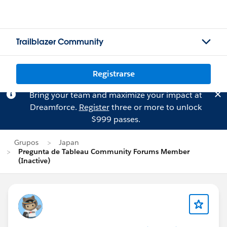
Trailblazer Community
Registrarse
Bring your team and maximize your impact at
Dreamforce.
Register
three or more to unlock
$999 passes.
Grupos
Japan
Pregunta de Tableau Community Forums Member
(Inactive)