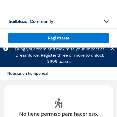
Trailblazer Community
Registrarse
Bring your team and maximize your impact at
Dreamforce.
Register
three or more to unlock
$999 passes.
Noticias en tiempo real
No tiene permiso para hacer eso.