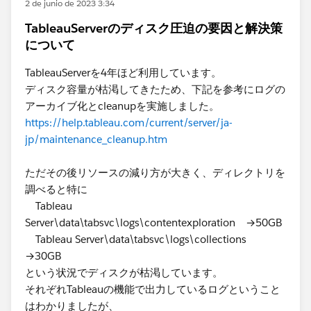
2 de junio de 2023 3:34
TableauServerのディスク圧迫の要因と解決策
について
TableauServerを4年ほど利用しています。​
ディスク容量が枯渇してきたため、下記を参考にログの
アーカイブ化とcleanupを実施しました。
https://help.tableau.com/current/server/ja-
jp/maintenance_cleanup.htm
ただその後リソースの減り方が大きく、ディレクトリを
調べると特に
Tableau
Server\data\tabsvc\logs\contentexploration →50GB
Tableau Server\data\tabsvc\logs\collections​
→30GB
という状況でディスクが枯渇しています。
それぞれTableauの機能で出力しているログということ
はわかりましたが、