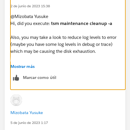
2 de junio de 2023 15:38
@Mizobata Yusuke​
Hi, did you execute:
tsm maintenance cleanup -a
Also, you may take a look to reduce log levels to error
(maybe you have some log levels in debug or trace)
which may be causing the disk exhaustion.
If this post resolves the question, would you be so
Mostrar más
kind to "Select as Best"?. This will help other users find
Marcar como útil
the same answer/resolution and help community keep
track of answered questions. Thank you.
Regards,
Mizobata Yusuke
Diego Martinez
Tableau Visionary and Forums Ambassador
5 de junio de 2023 1:17