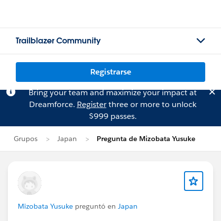
Trailblazer Community
Registrarse
Bring your team and maximize your impact at
Dreamforce.
Register
three or more to unlock
$999 passes.
Grupos
Japan
Pregunta de Mizobata Yusuke
Mizobata Yusuke
preguntó en
Japan