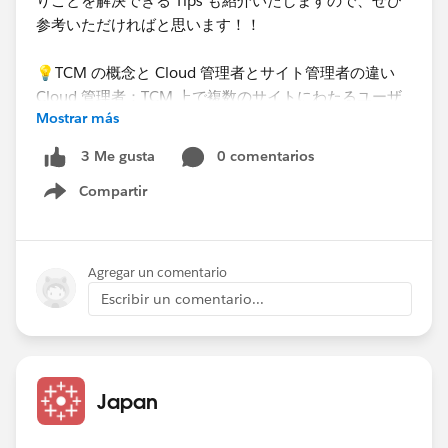
りごとを解決できる Tips も紹介いたしますので、ぜひ
参考いただければと思います！！
💡TCM の概念と Cloud 管理者とサイト管理者の違い
Cloud 管理者：TCM 上で複数のサイトにわたるユーザ
Mostrar más
ー管理、ライセンスの監視、サイトの作成を行うユーザ
ーです。TCM のリリースに伴って、追加されたユーザ
0 comentarios
3 Me gusta
ー権限となります。
Compartir
サイト管理者：Tableau Cloud サイト上ですべての操作
Show menu
が可能な特権ユーザー
Cloud 管理者は各サイトの上位レイヤーとして位置づけ
Agregar un comentario
られている TCM (通称；テナント)にて、すべてのサイ
Escribir un comentario...
ト、ユーザー、ライセンスを操作・管理することが可能
です。
サイト管理者は、テナントの下位レイヤーに位置づけら
Japan
れる各サイトのプロジェクトやコンテンツ (ワークブッ
ク・データソース) やユーザー、パーミッションを管理