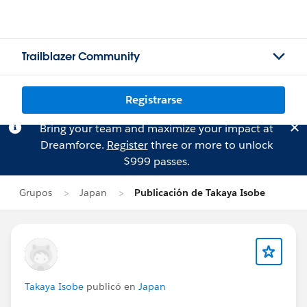
Trailblazer Community
Registrarse
Bring your team and maximize your impact at
Dreamforce.
Register
three or more to unlock
$999 passes.
Grupos
Japan
Publicación de Takaya Isobe
Takaya Isobe
publicó en
Japan