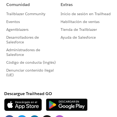
※「Cloud 管理者」と「サイト管理者」は異なる権限と
なりますので、ご注意ください。
💡サイトのユーザーロール管理
Cloud管理者は、TCM を使用してテナント内の各サイ
トに登録されているユーザーのサイト ロールの管理を
実施することが可能です。
下図の例は、3つのサイト(共通のテナント)に登録され
ている1人のユーザーに対して、各サイト毎にサイトロ
ールを設定することが可能です。
サイトAはExproler、サイトBはサイト管理者 Creator、
サイトCはViewerといった形でサイトを横断でユーザー
のロールの管理やを実施することが可能です。
また、ユーザーの追加や、削除もTCM上にて実施する
ことが可能です。
TCM上でユーザーを削除や追加した場合は、テナント
内の各サイトに反映されます。