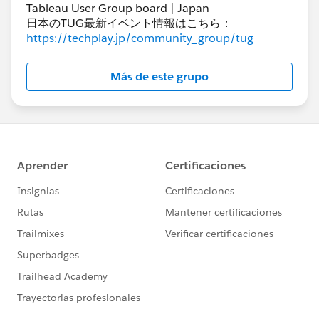
します。
Tableau User Group board | Japan
日本のTUG最新イベント情報はこちら：
https://techplay.jp/community_group/tug
Más de este grupo
ここからは、TCMの機能について紹介します。
💡サイトの作成
TCM は、組織の Tableau Cloud サイトを監視できる、
一元的な管理インターフェイスを管理者に提供します。
TCM で設定された「Cloud 管理者」は、新規サイトの
作成と既存サイトの編集、ユーザーの管理、複数のサイ
トにわたるライセンスの使用数の監視を、TCM を使用
して 1 つの場所から実行できます。