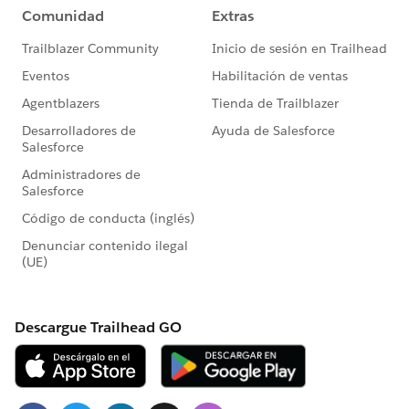
💡MFA (多要素認証) リセット方法について
MFA で使用している PC やスマートフォンの変更によ
り MFA (多要素認証) が使用できなくなった場合などは
サイト管理者のユーザーより、他ユーザーの MFA のリ
セットが可能となります。
以下の Youtube 動画より手順や方法を案内しておりま
すので、こちらを参考ください。
https://youtu.be/Ie2NLYev0NY?t=151&si=u7pYtF5-
hnPaaqoe
手順は以下のとおりとなります。
①対象ユーザーの MFA リセット
[多要素認証 と Tableau Cloud - Tableau > ロックアウト
された後にサイトへのアクセスを回復]
https://help.tableau.com/current/online/ja-