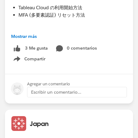
Tableau Cloud の利用開始方法
MFA (多要素認証) リセット方法
💡Tableau Cloud の利用開始方法
Mostrar más
Tableau Cloud は、以下の方法で利用を開始できます。
[Tableau Cloud Getting Started and Unable To Access
0 comentarios
3 Me gusta
Site After Purchase]
Compartir
Show menu
https://help.salesforce.com/s/articleView?
id=001920432&type=1
Agregar un comentario
方法①；Tableau Cloud の招待メールより開始する。
Escribir un comentario...
お客様のメールボックスから件名「Welcome to
Tableau Cloud」のメールより、アクセスすることで
Tableau Cloud の利用を開始できます。
Japan