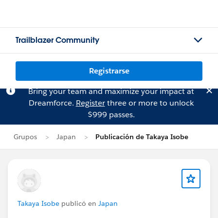
Trailblazer Community
Registrarse
Bring your team and maximize your impact at
Dreamforce.
Register
three or more to unlock
$999 passes.
Grupos
Japan
Publicación de Takaya Isobe
Takaya Isobe
publicó en
Japan