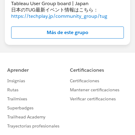
Tableau User Group board | Japan
日本のTUG最新イベント情報はこちら：
https://techplay.jp/community_group/tug
Más de este grupo
方法②；招待メールが見つからない場合に Tableau
Cloud の利用を開始する方法
Tableau Cloud 開始時の招待メールが見つからない場合
でも、登録されている Cloud 管理者ユーザーが直接以
下の Tableau Cloud の URL へアクセスすることで利用
可能となります。こちらから Tableau Cloud の利用を開
始ください。
https://online.tableau.com/
もしTCMのURIがわからない場合は、下図の通り「URI
を忘れました」のリンクをクリックください。
本人確認のメールが届きますので、そちらに従ってログ
インが可能となります。
※ 既にTableau Cloudの利用開始をされており、サイト
名を忘れた場合にもこちらの手順で対応可能です。