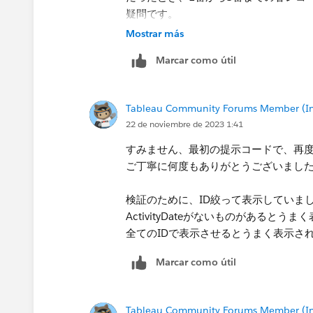
したら新規の判定、
疑問です。
それ以外は新規ではない判定、として
Mostrar más
<補足：初回販売月の計算>
Level of Det
Marcar como útil
Tableau Community Forums Member (Inac
あなたが望むものかわかりませんがよ
22 de noviembre de 2023 1:41
*もし解決できましたら、ベストアンサ
すみません、最初の提示コードで、再
ご不明な点がありましたらご連絡くだ
ご丁寧に何度もありがとうございまし
検証のために、ID絞って表示していま
ActivityDateがないものがあると
全てのIDで表示させるとうまく表示さ
Marcar como útil
Tableau Community Forums Member (Inac