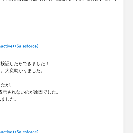
います。
ail Expressions - Tableau
tive) (Salesforce)
ければご確認ください。
ーに選んでいただけると幸いです。
度検証したらできました！
さい。
た。大変助かりました。
したが、
うまく表示されないのが原因でした。
れました。
tive) (Salesforce)