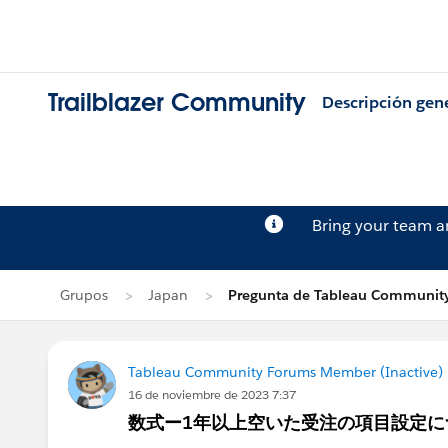
Trailblazer Community
Descripción gen
Bring your team 
Grupos
Japan
Pregunta de Tableau Community
Tableau Community Forums Member (Inactive) (
16 de noviembre de 2023 7:37
数式ー1年以上空いた受注の項目設定に