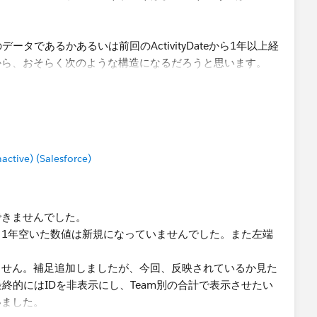
タであるかあるいは前回のActivityDateから1年以上経
から、おそらく次のような構造になるだろうと思います。
LOOKUP(ATTR(DATETRUNC('month', [Activity Date])), -1),
ate]))) >= 12 THEN '新規' ELSE '既存' END
tive) (Salesforce)
できませんでした。
1年空いた数値は新規になっていませんでした。また左端
。
ません。補足追加しましたが、今回、反映されているか見た
終的にはIDを非表示にし、Team別の合計で表示させたい
いました。