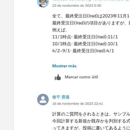
22 de noviembre de 2023 5:30
全て、最終受注日(lrad)は2023年11
最終受注日(lrad)の項目があります
例えば、
11/1時点- 最終受注日(lrad):11/1
10/1時点- 最終受注日(lrad):10/1
4/2~9/1- 最終受注日(lrad):4/1
他の方のご教授で解決しましたが、ご
Mostrar más
に応用できると思います。ありがとう
Marcar como útil
修平 齋藤
16 de noviembre de 2023 22:41
計算のご質問をされるときは、サンプ
今回計算する新規か既存かを判別する
ってきますが、投稿に書いてあるよう