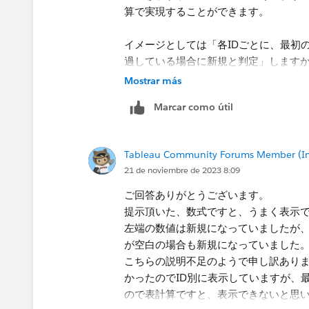
算で実現することができます。
イメージとしては「各IDごとに、最初のデー
過している場合に新規と判定」します
Mostrar más
IF FIRST() = 0 OR DATEDIFF('month', 
Marcar como útil
ATTR(DATETRUNC('month', [Activity D
Tableau Community Forums Member (Inac
21 de noviembre de 2023 8:09
ご回答ありがとうございます。
提示頂いた、数式ですと、うまく表示
左端の数値は新規になっていましたが、
が空白の場合も新規になっていました
こちらの説明不足のようで申し訳あり
かったのでID別に表示していますが、最
ので表計算ですと、表示できないと思