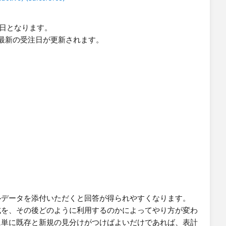
月1日となります。
が、最新の受注日が更新されます。
提示頂いた、表計算の仕組みは知識になりました。別の機会
ございました。
ルデータを添付いただくと回答が得られやすくなります。
式を、その後どのように利用するのかによってやり方が変わ
に単に既存と新規の見分けがつけばよいだけであれば、表計