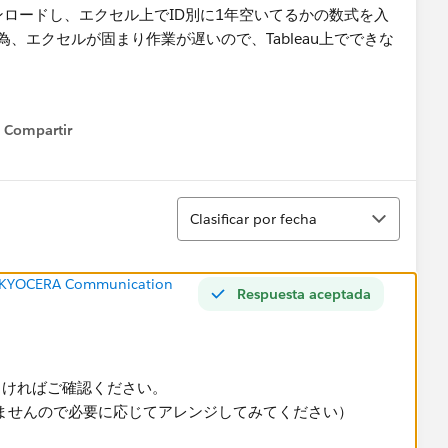
ダウンロードし、エクセル上でID別に1年空いてるかの数式を入
、エクセルが固まり作業が遅いので、Tableau上でできな
トと、数式用のシートに分け、
てない場合は空白と数式を入れ、
Compartir
を出しています。​
Show menu
Ordenar
Clasificar por fecha
r (KYOCERA Communication
Respuesta aceptada
よければご確認ください。
ませんので必要に応じてアレンジしてみてください）