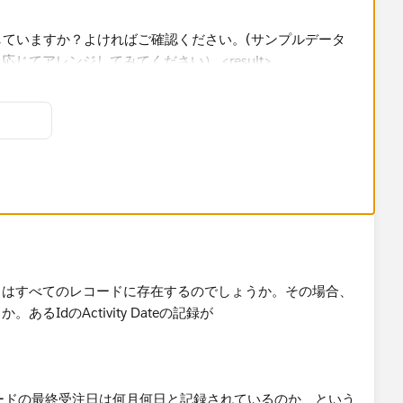
コードあればIDを個別カウントしその月のorderを確認。
であくまでサンプルとしてみてください。実際のデータに合
日はすべてのレコードに存在するのでしょうか。その場合、
IdのActivity Dateの記録が
までの①合計が1なら新規の判定、
での①合計が1より大きいなら新規ではない判定、
売月を計算)とActivityDateの月換算したものを比較し一致
ードの最終受注日は何月何日と記録されているのか、という