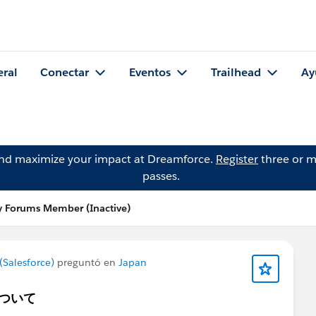
eral
Conectar
Eventos
Trailhead
Ay
and maximize your impact at Dreamforce.
Register
three or m
passes.
 Forums Member (Inactive)
Salesforce)
preguntó en
Japan
ついて