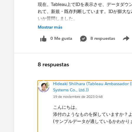
現在、Tableau上でIDを表示させ、データ
れて、新規・既存判断しています。IDが膨大な為
いか質問しました。
エクセル数式は、ダウンロードしたデータシー
Mostrar más
ID別、月別に、1年以上空いてたら表示、空い
0 Me gusta
8 respuestas
表示されている数値を新規とカウントして、合計
8 respuestas
Hideaki Shiihara (Tableau Ambassado
Systems Co., Ltd.))
19 de noviembre de 2023 0:48
こんにちは。
添付のようなものを探していますか？
(サンプルデータが適しているかわかり