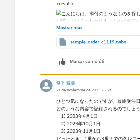
<result>
Mostrar más
sample_order_c1119.twbx
<calc>
Marcar como útil
①order id(month) : 月毎にレ
修平 齋藤
(①の数え方はデータの構造によるの
21 de noviembre de 2023 23:58
わせる必要があります)
ひとつ気になったのですが、最終受注
どのような内容で記録されるのでしょうか。ある
②Window関数利用。
1) 2023年4月1日
1つ目の条件では、当月から11か月前
2) 2023年10月1日
２つ目条件では、当月から11か月前ま
3) 2023年11月1日
３つ目条件では、frad(LOD関数で初回販
だったとき、1番から3番までの各レコ