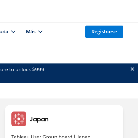
uda
Más
Registrarse
ore to unlock $999
Japan
Tableau User Group board | Japan