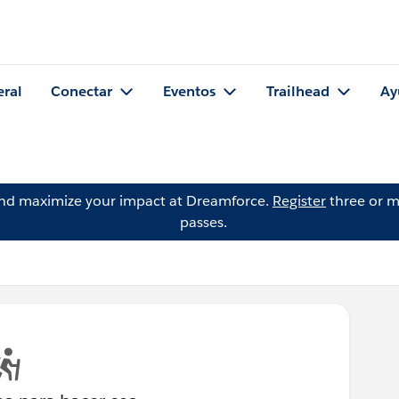
eral
Conectar
Eventos
Trailhead
Ay
and maximize your impact at Dreamforce.
Register
three or m
passes.