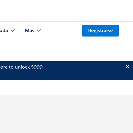
uda
Más
Registrarse
ore to unlock $999