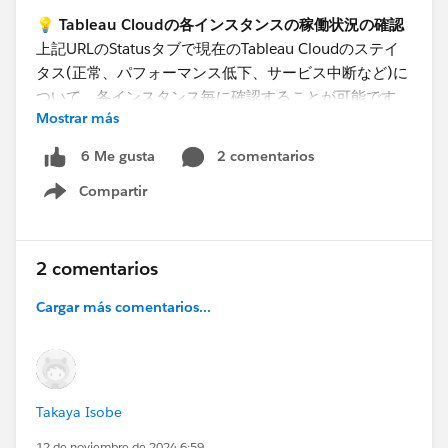
💡 Tableau Cloudの各インスタンスの稼働状況の確認
​上記URLのStatusタブで現在のTableau Cloudのステイ
タス(正常、パフォーマンス低下、サービス中断など)に
ついて、各インスタンス毎に確認することが可能です。
Mostrar más
お客様がご利用のそれぞれのインスタンスの状況が、一
目できるツールとなりますので、ぜひご活用ください。
2 comentarios
6 Me gusta
Compartir
Show menu
2 comentarios
Cargar más comentarios...
💡 インシデント情報の確認
URLから、以下の手順で、インシデントの履歴を確認す
Takaya Isobe
ることが可能です。
12 de noviembre de 2024 6:59