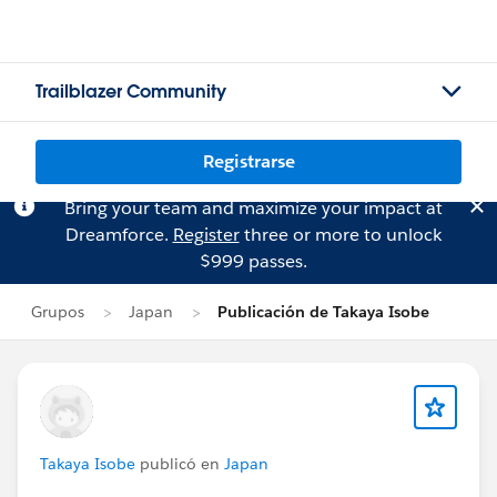
Trailblazer Community
Registrarse
Bring your team and maximize your impact at
Dreamforce.
Register
three or more to unlock
$999 passes.
Grupos
Japan
Publicación de Takaya Isobe
Takaya Isobe
publicó en
Japan