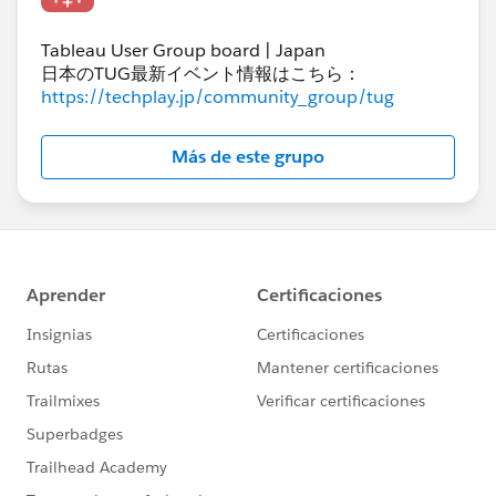
を受け取ることが可能です。
・UE1PD：United States - East - (useast-1)
設定手順は以下の通りです。​
・UW2BPD：United States - West - (UW2B)
Tableau User Group board | Japan
お客様がご利用のインスタンスを選択します(例；
日本のTUG最新イベント情報はこちら：
Asia Pacific - Japan - (prod-apnortheast-a)）。
https://techplay.jp/community_group/tug
現在ご利用のPODを確認するには、Tableau Cloudにア
画面右上の「Subscribe」をクリックします。
クセスいただき、サインイン後URLから確認することが
メールアドレスの登録画面が表示されますので、通
可能です。
Más de este grupo
知を受けるメールアドレスを入力します。
Japan - (prod-apnortheast-a)をご利用の場合は添付の
「3.」にて登録したメールアドレス宛に、メールが
図の赤枠の通りとなります。
届きますので登録完了のリンクをクリックします。
「4.」でアクセスしたリンク先から、通知の設定が
完了していることを確認ください。
メールアドレス登録画面​
また、Tableau Cloud ステイタスの検索画面から略称を
Tableau Cloudをご利用の際に、「動作が遅い」「意図
検索いただくことで、ポッド名を特定することも可能で
しないエラーが発生した」などございましたら、
す。