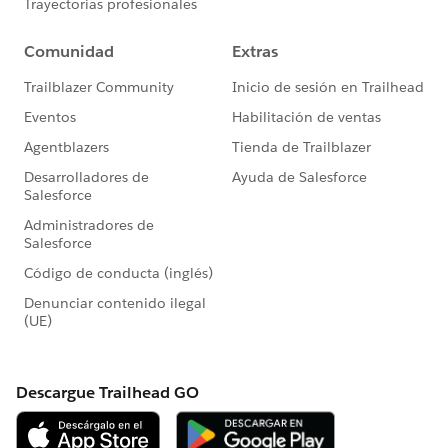
上記情報をご確認することで、いち早くTableau Cloud
の状況を確認することが可能です。
是非ご活用いただければと思います。
各PODに関する詳細は以下のオンラインヘルプに記載
status.salesforce.com
しておりますので、こちらもご参考ください。
[Tableau Cloud にパブリッシュされたクラウド データ
へのアクセスの承認 - Tableau]
https://help.tableau.com/current/pro/desktop/ja-
jp/publish_tableau_online_ip_authorization.htm