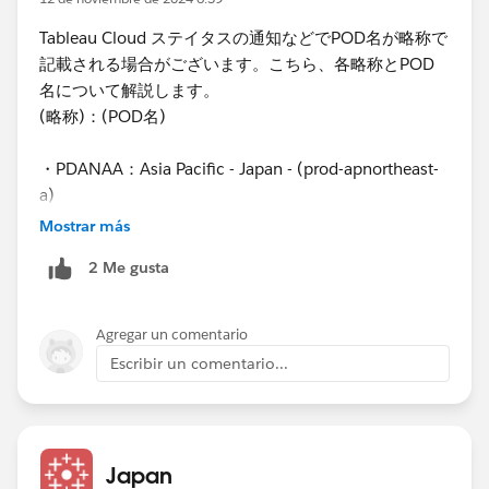
お客様ご利用のTableau Cloudのインスタンスのリ
ンクをクリックする。
Tableau Cloud ステイタスの通知などでPOD名が略称で
「履歴」タブをクリックする。
記載される場合がございます。こちら、各略称とPOD
名について解説します。
(略称)：(POD名)
これより最大7日間に発生したインシデントについて確
認することが可能となります。
・PDANAA：Asia Pacific - Japan - (prod-apnortheast-
a)
「カレンダー」のボタンをクリックすると最大で1ヶ月
・10AYPD：United States - West - (10AY)
間の過去の履歴を確認することが可能です。
Mostrar más
・10AZPD：United States - West - (10AZ)
2 Me gusta
・DUB01PD：Europe - Germany (DUB01)
発生したインシデント確認する際の例
・EW1A：Europe - Ireland - (EW1A)
カレンダー上に表示されたステイタスのマークをクリッ
・PDASAA：Asia Pacific - Australia - (prod-
クすると、詳細を確認することが可能です。
Agregar un comentario
apsoutheast-a)
Escribir un comentario...
・PDCAAA：Canada - Quebec - (prod-ca-a)
・PDPUWAA：Tableau Public
💡
通知の購読の設定
・PDUEAA：United States - East - (prod-useast-a)
通知機能を有効にすると、Tableau Cloud でインシデン
・PDUEBA：United States - East - (prod-useast-b)
Japan
トが作成、更新、解決されるたびに、メールで最新情報
・PDUKAA：Europe - UK - (prod-uk-a)