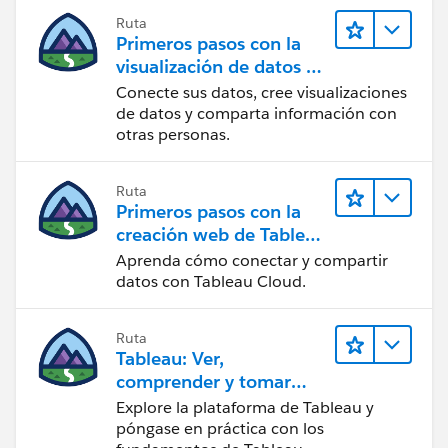
Ruta
Primeros pasos con la
visualización de datos en
Tableau Desktop
Conecte sus datos, cree visualizaciones
de datos y comparta información con
otras personas.
Ruta
Primeros pasos con la
creación web de Tableau
Cloud
Aprenda cómo conectar y compartir
datos con Tableau Cloud.
Ruta
Tableau: Ver,
comprender y tomar
medidas a partir de los
Explore la plataforma de Tableau y
datos
póngase en práctica con los