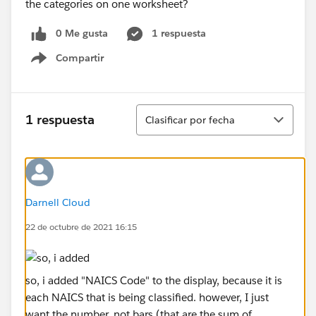
the categories on one worksheet?
0 Me gusta
1 respuesta
Compartir
Show menu
Ordenar
1 respuesta
Clasificar por fecha
Darnell Cloud
22 de octubre de 2021 16:15
so, i added "NAICS Code" to the display, because it is
each NAICS that is being classified. however, I just
want the number, not bars (that are the sum of