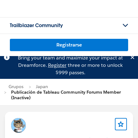
Trailblazer Community
Registrarse
Bring your team and maximize your impact at
Dreamforce.
Register
three or more to unlock
$999 passes.
Grupos
Japan
Publicación de Tableau Community Forums Member
(Inactive)