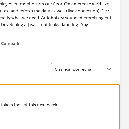
played on monitors on our floor. On enterprise we'd like
es, and refresh the data as well (live connection). I've
exactly what we need. Autohotkey sounded promising but I
. Developing a java script looks daunting. Any
Compartir
Show menu
Ordenar
Clasificar por fecha
ll take a look at this next week.