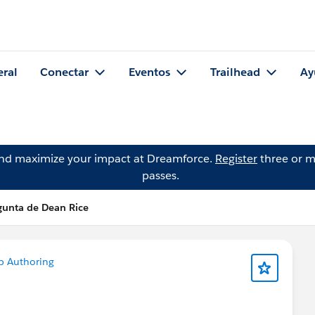
eral
Conectar
Eventos
Trailhead
Ay
and maximize your impact at Dreamforce.
Register
three or m
passes.
gunta de Dean Rice
b Authoring