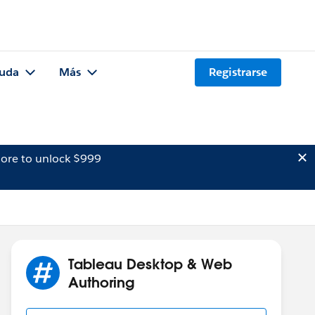
uda
Más
Registrarse
ore to unlock $999
Tableau Desktop & Web
Authoring