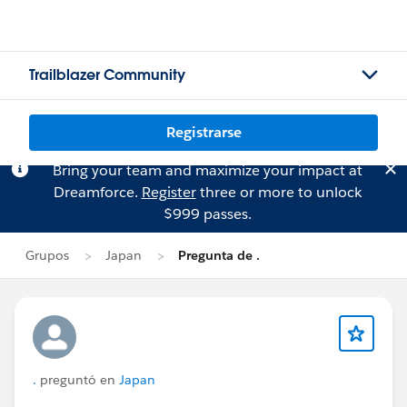
Trailblazer Community
Registrarse
Bring your team and maximize your impact at
Dreamforce.
Register
three or more to unlock
$999 passes.
Grupos
Japan
Pregunta de .
.
preguntó en
Japan