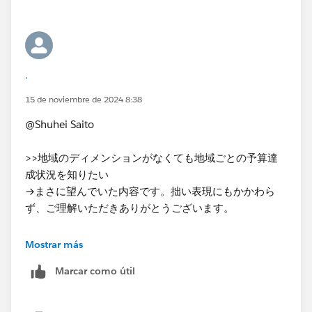
IIF(MIN([売上費用区分]) = '売上',
SUM([実績])>=SUM([予算]),
SUM([実績])<=SUM([予算]))
.
後学のために、1,0を返す式（AND？）にするにはどう
すればよいかご教示いただけますと幸いです。
15 de noviembre de 2024 8:38
よろしくお願いいたします。
@Shuhei Saito
>>地域のディメンションがなくても地域ごとの予算達
成状況を知りたい
→まさに望んでいた内容です。拙い表現にもかかわら
ず、ご理解いただきありがとうございます。
[売上費用区分]が文字列Abcなので、MINは数値だから
Mostrar más
使えないと思っておりました。
Marcar como útil
「LOD表現」の感覚がつかめていないため、また伺いた
いことが発生しましたら質問いたしますのでその時はよ
ろしくお願いいたします！