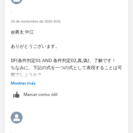
.
15 de noviembre de 2024 9:01
@勇太 中江
ありがとうございます。
IIF(条件判定01 AND 条件判定02,真,偽)、了解です！
ちなみに、下記の式を一つの式として表現することは可
能でしょうか？
Mostrar más
⌗予算達成なら1（売上）
Marcar como útil
IIF(MIN([売上費用区分]) = '売上'
and SUM([実績])>=SUM([予算]),1,0)
と
⌗予算達成なら1（費用）
IIF(MIN([売上費用区分]) = '費用'
.
and SUM([実績])<=SUM([予算]),1,0)