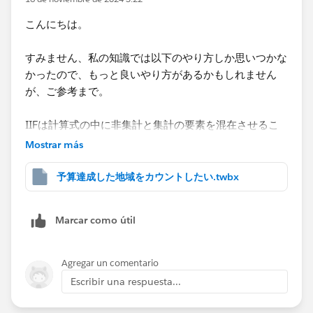
ント」シートを追加しておりますのでご参考まで。
こんにちは。
すみません、私の知識では以下のやり方しか思いつかな
かったので、もっと良いやり方があるかもしれません
が、ご参考まで。
IIFは計算式の中に非集計と集計の要素を混在させるこ
とができないので、[売上費用区分]の元データが、'売
Mostrar más
上'なら1、'費用'なら0という形でデータを持っているの
であれば、1つの計算式で表現することも可能です。
予算達成した地域をカウントしたい.twbx
今回のデータはテキスト型で'売上'、'費用'と入っている
ので、これをまず集計として扱えるデータにします。
Marcar como útil
計算の名前を「条件分岐用」としています。
IIF([売上費用区分]='売上',1,0)
Agregar un comentario
Escribir una respuesta...
売上費用区分が'売上'の場合はゼロよりも大きくなるの
で、前回お示しした計算式を以下のように変更します。