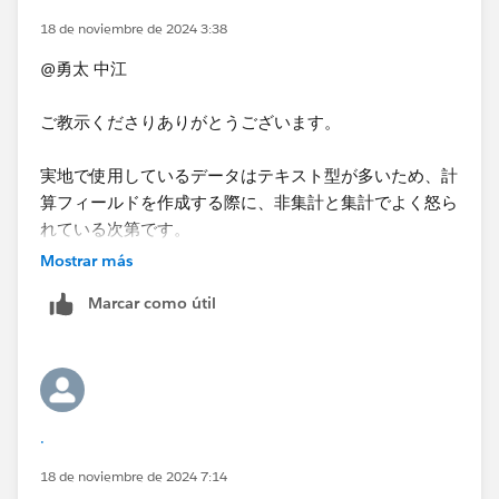
18 de noviembre de 2024 3:38
どうぞよろしくお願いいたします。
@勇太 中江​
ご教示くださりありがとうございます。
実地で使用しているデータはテキスト型が多いため、計
算フィールドを作成する際に、非集計と集計でよく怒ら
れている次第です。
今回「集計として扱えるデータ」にする方法を学べたの
Mostrar más
で、大変助かりました。
Marcar como útil
今後もお聞きすることがあるかと思いますので、その際
はどうぞよろしくお願い申し上げます。
.
18 de noviembre de 2024 7:14