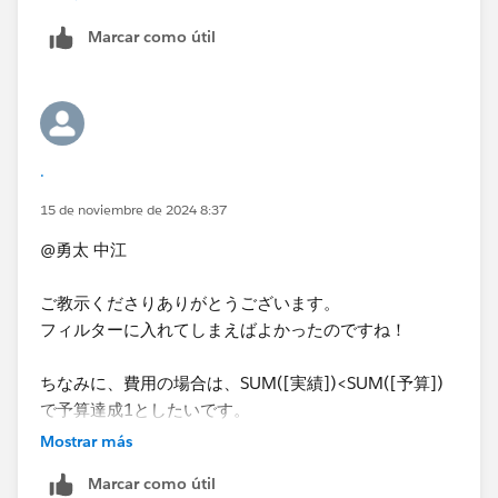
ごとの予算達成状況が分かりますので、あとはゼロ以上
２ 3種のLOD計算」｜ritz_Tableau | Satoshi Ganeko
の地域の数を数えてテキスト表示します。
Marcar como útil
また余談ですが、真偽値を数値に​変えたいときはINT関
数を掛けると真（TRUE）は1に、偽（FALSE）は0にな
ります。
.
15 de noviembre de 2024 8:37
@勇太 中江
ご教示くださりありがとうございます。
フィルターに入れてしまえばよかったのですね！
ちなみに、費用の場合は、SUM([実績])<SUM([予算])
で予算達成1としたいです。
Saitoさんの式を参考に作成したところ、真偽判定の式
Mostrar más
になってしまいました。
Marcar como útil