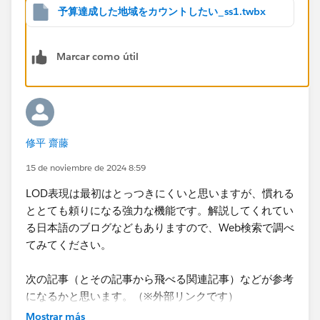
予算達成した地域をカウントしたい_ss1.twbx
Marcar como útil
シート上に地区のディメンションを設置せずに、しかし
予算の達成状況を地区ごとに計算するには
LOD表現
を使
用して実現できる場合があります。
詳細レベル表現 - Tableau
修平 齋藤
15 de noviembre de 2024 8:59
今回だとINCLUDEまたはFIXEDを使用して計算すること
LOD表現は最初はとっつきにくいと思いますが、慣れる
ができ、例えば次のように地域ごとに予算比を計算する
ととても頼りになる強力な機能です。解説してくれてい
式を作成します。売上か費用かで評価の向きが異なりま
る日本語のブログなどもありますので、Web検索で調べ
すので、それはIIFのところで符号を反転させて評価し
てみてください。
ます。返ってくる結果は数値で、ゼロ以上であれば予算
達成です。
次の記事（とその記事から飛べる関連記事）などが参考
になるかと思います。（※外部リンクです）
これでビュー上に地域のディメンションがなくても地域
Tableau 8つのハードルを越える㉜「LOD計算 その
Mostrar más