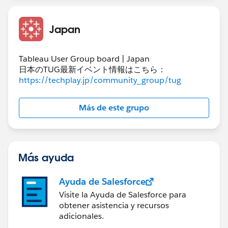
※2つ目、3つ目のIIFは真偽判定のみに省略しても可
IIF(SUM([条件分岐用])>0,
Japan
IIF(SUM([実績])>=SUM([予算]),1,0),
IIF(SUM([実績])<=SUM([予算]),1,0)
Tableau User Group board | Japan
)
日本のTUG最新イベント情報はこちら：
https://techplay.jp/community_group/tug
上記の方法で実現したワークブックを添付します。
Más de este grupo
Más ayuda
Ayuda de Salesforce
Visite la Ayuda de Salesforce para
obtener asistencia y recursos
adicionales.