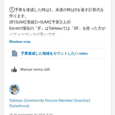
①予算を達成した時は1、未達の時は0を返す計算式を
作ります。
IIF(SUM([実績])>SUM([予算]),1,0)
Excelの場合の「IF」はTableauでは「IIF」を使った方が
パフォーマンスが良いです。
今回の場合、結果として返す1、0をその後に使わない
Mostrar más
のであれば、よりパフォーマンスが良いのは「IIF」も
使わず
予算達成した地域をカウントしたい.twbx
SUM([実績])>SUM([予算])
として、真偽判定をさせる方法になります。
Marcar como útil
②①で作ったフィールドをフィルターにセットして、
予算達成した地域のみに絞ります。
③[地域]フィールドを右クリックでドラッグ&ドロップ
Tableau Community Forums Member (Inactive)
して「個別のカウント」を選択します。
(Salesforce)
添付されていたワークブックに「予算達成地域のみカウ
16 de noviembre de 2024 3:22