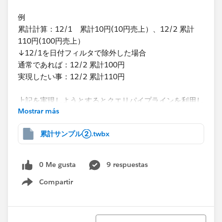
例
累計計算：12/1 累計10円(10円売上）、12/2 累計
110円(100円売上）
↓12/1を日付フィルタで除外した場合
通常であれば：12/2 累計100円
実現したい事：12/2 累計110円
上記を実現しようとするとクエリパイプラインを利用し
Mostrar más
て、日付フィルタを表計算フィルタに設定する必要があ
りますが、表計算フィルタにするとフィルタが日付のス
累計サンプル②.twbx
ライドバー形式に設定出来ず困っています。
実現する方法はありますでしょうか。何卒宜しくお願い
致します。
0 Me gusta
9 respuestas
Compartir
Show menu
Ordenar