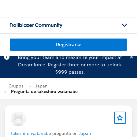
Trailblazer Community
Registrarse
Bring your team and maximize your impact at
Dreamforce.
Register
three or more to unlock
$999 passes.
Grupos
Japan
Pregunta de takeshiro watanabe
takeshiro watanabe
preguntó en
Japan