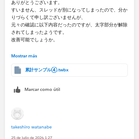
ありがとうございます。
すいません、スレッドが別になってしまったので、分か
りづらくて申し訳ございませんが、
元々の確認に以下内容だったのですが、太字部分が解除
されてしまったようです。
改善可能でしょうか。
＞サブカテゴリ別に累計計算を日別にしていく中で、
Mostrar más
＞最終売上日以降の場合は累計売上を表示させないよう
にしたい。
累計サンプル④.twbx
＞
＞IF [オーダー日]> { FIXED [サブカテゴリ]:MAX([オー
Marcar como útil
ダー日])}
＞THEN ""
＞ELSE RUNNING_SUM(SUM([売上]))
＞END
＞という式を考えましたが、エラーが出てしまい、他の
takeshiro watanabe
方法でも上手くいきません。やり方が分かる方がいまし
たら、ご指導お願い致します。
25 de julio de 2024 1:27