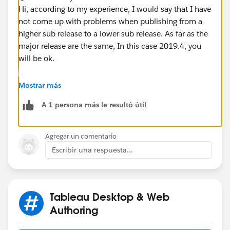
Hi, according to my experience, I would say that I have
not come up with problems when publishing from a
higher sub release to a lower sub release. As far as the
major release are the same, In this case 2019.4, you
will be ok.
If this post assists in resolving the question, please
Mostrar más
"Upvote" it or "Select as Best" if it resolves the
A 1 persona más le resultó útil
question. This will help other users find the same
answer/resolution and help community keep track of
answered questions. Thank you.
Agregar un comentario
Escribir una respuesta...
Regards,
Diego
Tableau Desktop & Web
Authoring