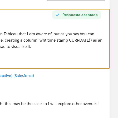
Respuesta aceptada
hin Tableau that I am aware of, but as you say you can
(i.e. creating a column iwht time stamp CURRDATE() as an
u to visualize it.
tive) (Salesforce)
t this may be the case so I will explore other avenues!