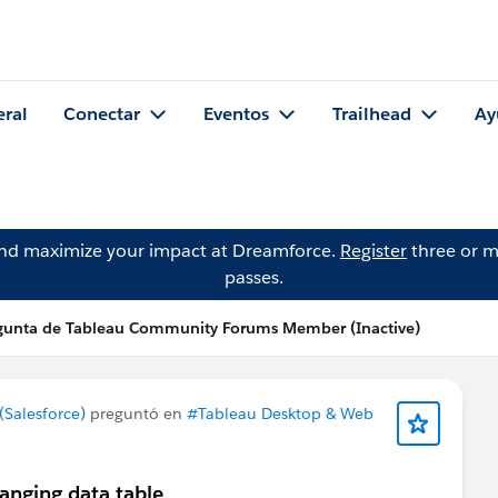
eral
Conectar
Eventos
Trailhead
Ay
and maximize your impact at Dreamforce.
Register
three or m
passes.
gunta de Tableau Community Forums Member (Inactive)
Salesforce)
preguntó en
#Tableau Desktop & Web
anging data table