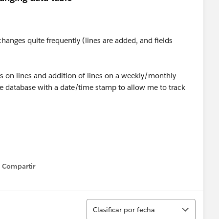
hanges quite frequently​ (lines are added, and fields
es on lines and addition of lines on a weekly/monthly
he database with a date/time stamp to allow me to track
Compartir
Show menu
Ordenar
Clasificar por fecha