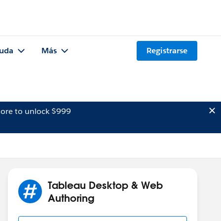
uda
Más
Registrarse
ore to unlock $999
Tableau Desktop & Web
Authoring