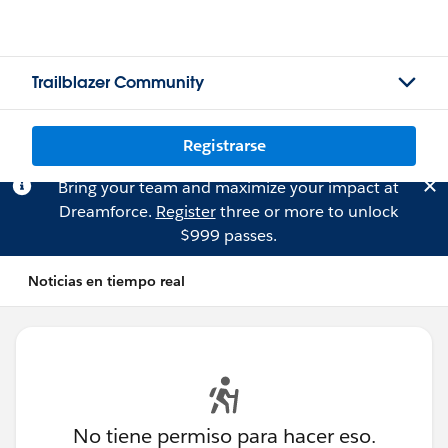
Trailblazer Community
Registrarse
Bring your team and maximize your impact at
Dreamforce.
Register
three or more to unlock
$999 passes.
Noticias en tiempo real
No tiene permiso para hacer eso.