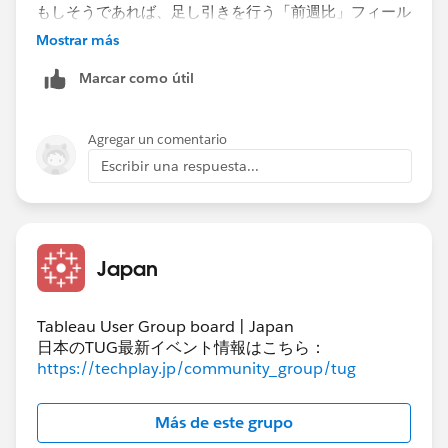
もしそうであれば、足し引きを行う「前週比」フィール
ドの表計算の範囲と順序に問題があることが考えられま
Mostrar más
す。​前週比はネストした2つのフィールドを含んでいま
Marcar como útil
すので、表計算の編集画面でそれぞれの設定を確認して
ください。
Agregar un comentario
Escribir una respuesta...
Japan
Tableau User Group board | Japan
日本のTUG最新イベント情報はこちら：
https://techplay.jp/community_group/tug
Más de este grupo