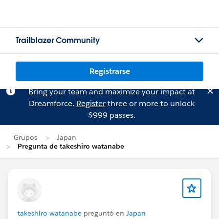
Trailblazer Community
Registrarse
Bring your team and maximize your impact at
Dreamforce.
Register
three or more to unlock
$999 passes.
Grupos
Japan
Pregunta de takeshiro watanabe
takeshiro watanabe
preguntó en
Japan