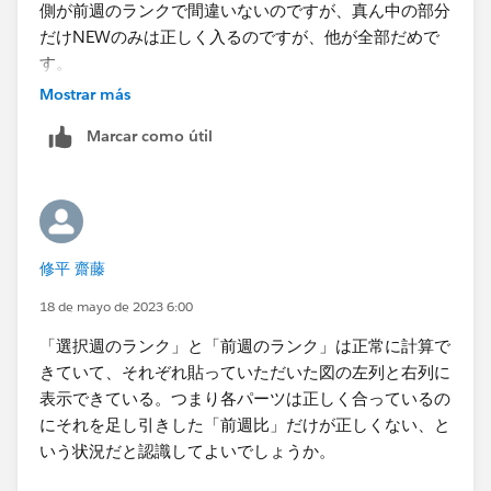
側が前週のランクで間違いないのですが、真ん中の部分
だけNEWのみは正しく入るのですが、他が全部だめで
す。
Mostrar más
実際のデータを見せられず、大変恐縮ですが、
Marcar como útil
あり得そうなケースなどありますでしょうか。​
修平 齋藤
18 de mayo de 2023 6:00
「選択週のランク」と「前週のランク」は正常に計算で
きていて、それぞれ貼っていただいた図の左列と右列に
表示できている。つまり各パーツは正しく合っているの
にそれを足し引きした「前週比」だけが正しくない、と
いう状況だと認識してよいでしょうか。