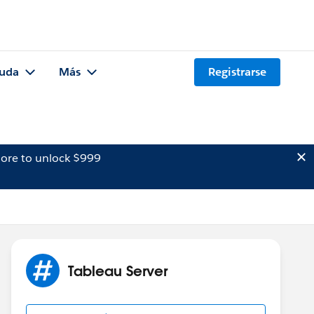
uda
Más
Registrarse
ore to unlock $999
Tableau Server