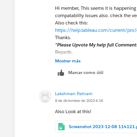
Hi member, This seems it is happening 
compatability issues also. check the ve
Also check this:
https://help.tableau.com/current/pr
Thanks.
"Please Upvote My help full Comment
Regards,
Lakshman.
Mostrar más
Marcar como útil
Lakshman Patnam
8 de diciembre de 2023 6:16
Also Look at this!
Screenshot 2023-12-08 114121.