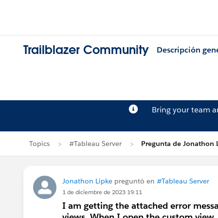
Trailblazer Community
Descripción gen
Bring your team 
Topics
#Tableau Server
Pregunta de Jonathon 
Jonathon Lipke
preguntó en
#Tableau Server
1 de diciembre de 2023 19:11
I am getting the attached error mes
views. When I open the custom view, it