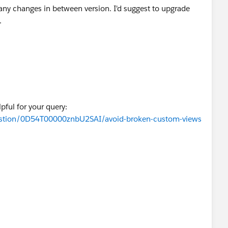
ny changes in between version. I'd suggest to upgrade
.
pful for your query:
estion/0D54T00000znbU2SAI/avoid-broken-custom-views