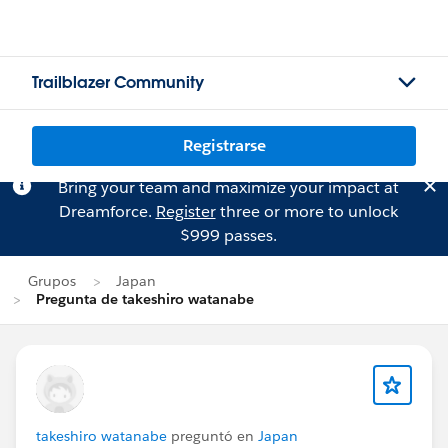
Trailblazer Community
Registrarse
Bring your team and maximize your impact at
Dreamforce.
Register
three or more to unlock
$999 passes.
Grupos
Japan
Pregunta de takeshiro watanabe
takeshiro watanabe
preguntó en
Japan