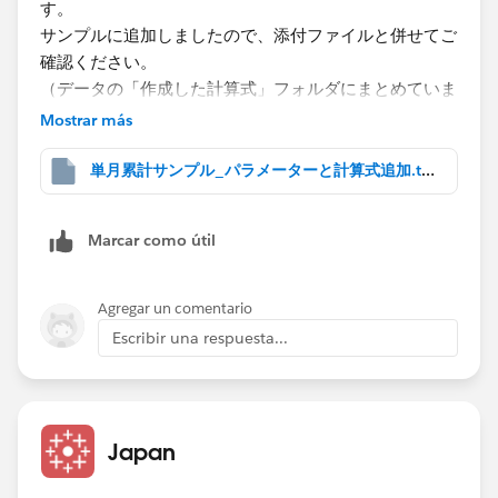
す。
サンプルに追加しましたので、添付ファイルと併せてご
確認ください。
（データの「作成した計算式」フォルダにまとめていま
す。パラメーターは同じフォルダにまとめられなかった
Mostrar más
ので、パラメーター欄を参照ください。）
単月累計サンプル_パラメーターと計算式追加.twbx
１．日付のパラメーターを作成してシートに表示させる
２．パラメーターで指定された年と月を取得する計算式
Marcar como útil
を作る（4月始まりの会計年度を使われているのかなと
想像して1-3月に対する分岐処理を入れていますが、1
月始まりの会計年度の場合はこの分岐をなくす）
Agregar un comentario
３．オーダー日の年と月をカスタム日付の機能で整数値
Escribir una respuesta...
として取得
４．計算式で上記を組み合わせた真偽判定式を作る
５．４番で作った計算式をフィルターにセットする（こ
のフィルターを操作するのではなく、あくまで１番のパ
Japan
ラメーターでフィルターに該当する条件を動的に変化さ
せる、ということになります）