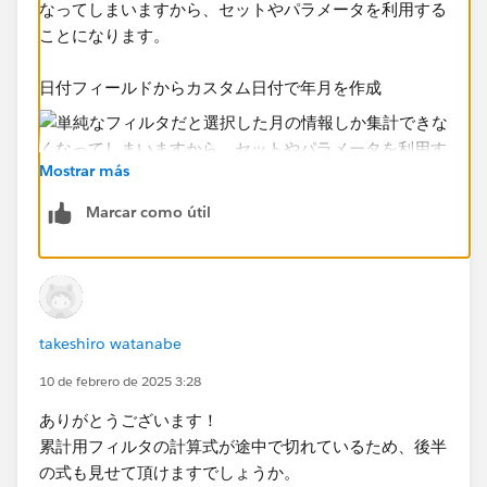
なってしまいますから、セットやパラメータを利用する
ことになります。​
日付フィールドからカスタム日付で年月を作成
Mostrar más
Marcar como útil
そのフィールドからパラメータを作成​
takeshiro watanabe
10 de febrero de 2025 3:28
ありがとうございます！
パラメータを使って単月用と累計用の2つのフィルタフ
累計用フィルタの計算式が途中で切れているため、後半
ィールドを作成し、各シートに設置
の式も見せて頂けますでしょうか。