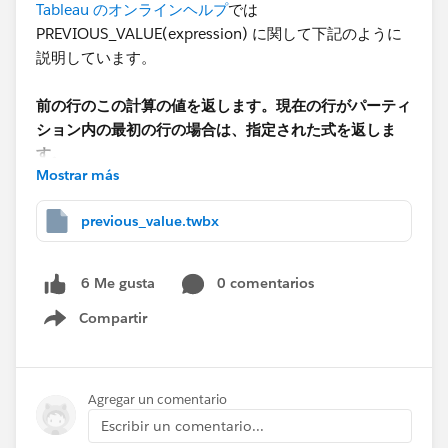
Tableau のオンラインヘルプ
では
PREVIOUS_VALUE(expression) に関して下記のように
説明しています。
前の行のこの計算の値を返します。現在の行がパーティ
ション内の最初の行の場合は、指定された式を返しま
す。
Mostrar más
PREVIOUS_VALUE(expression) の特徴は、特定の
previous_value.twbx
expression の値を見ているではなく、計算式全体の結
果に基づき、繰り返して計算します。
PREVIOUS_VALUE(expression) における expression
0 comentarios
6 Me gusta
は、重複計算の初期値を意味し、全体の計算の中に1回
Compartir
しか計算式に含まれないイメージです。
Show menu
つまり、1 行目の計算は expression に基づき計算され
ますが、2行目からの計算には expression は関与せず、
前の行の計算結果に基づき計算が行われます。
Agregar un comentario
Escribir un comentario...
下記2つの計算式の計算結果をご確認ください：