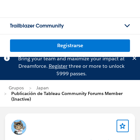
Trailblazer Community
Registrarse
Bring your team and maximize your impact at
Dreamforce.
Register
three or more to unlock
$999 passes.
Grupos
Japan
Publicación de Tableau Community Forums Member
(Inactive)