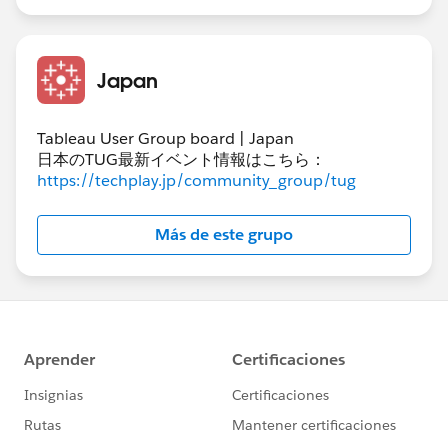
PREVIOUS_VALUE(1)+SUM([数量])
PREVIOUS_VALUE(sum([数量]))+1
Japan
Tableau User Group board | Japan
日本のTUG最新イベント情報はこちら：
https://techplay.jp/community_group/tug
Más de este grupo
PREVIOUS_VALUE(1)+SUM([数量]) の場合、
expression=1 のため、計算の初期値は 1 です。
そのため、
1 行目の計算結果は初期値(1) +1 行目のSUM([数量]) ：
1+306=307,
2 行目の計算結果は 1 行目の計算結果+2 行目の
SUM([数量]) ：307+159=466
3 行目の計算結果は 2 行目の計算結果+3 行目の