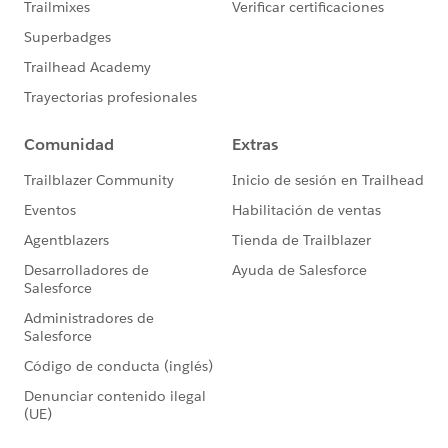
SUM([数量]) ：466+597=1063
...
PREVIOUS_VALUE(sum([数量]))+1 の場合、
expression=sum(数量) のため、計算の初期値は1行目
の sum(数量)=306 です。expression は一回しか計算に
含まれないため、2 行目からの計算は、sum(数量) と関
係なくなります。
そのため、
1 行目の計算結果は初期値(1 行目のSUM([数量]))+1：
306+1=307,
2 行目の計算結果は 1 行目の計算結果+1 ：307+1=308
3 行目の計算結果は 2 行目の計算結果+1 ：308+1=309
...
となります。
💡PREVIOUS_VALUEの使用例
それでは、どのような時に PREVIOUS_VALUE が使われ