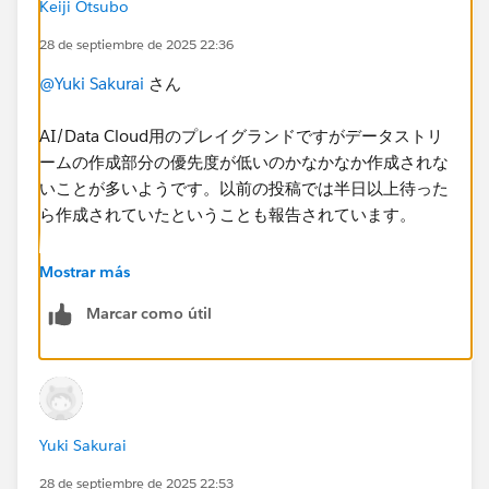
Keiji Otsubo
28 de septiembre de 2025 22:36
@Yuki Sakurai
さん
AI/Data Cloud用のプレイグランドですがデータストリ
ームの作成部分の優先度が低いのかなかなか作成されな
いことが多いようです。以前の投稿では半日以上待った
ら作成されていたということも報告されています。
既に何度も新しいプレイグランドを試しても改善されな
Mostrar más
いようなので、トレールヘッドのサポートチームの支援
Marcar como útil
を受けるのがいいと思います。機能していないバックエ
ンドの処理を行ってくれると思います。
Yuki Sakurai
28 de septiembre de 2025 22:53