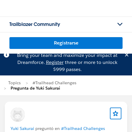
Trailblazer Community
Registrarse
Bring your team and maximize your impact at
Dreamforce.
Register
three or more to unlock
$999 passes.
Topics
#Trailhead Challenges
Pregunta de Yuki Sakurai
Yuki Sakurai
preguntó en
#Trailhead Challenges