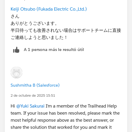
Keiji Otsubo (Fukada Electric Co.,Ltd.)
さん
ありがとうございます。
半日待っても改善されない場合はサポートチームに直接
ご連絡しようと思いました！
A 1 persona más le resultó útil
Sushmitha B (Salesforce)
2 de octubre de 2025 15:51
Hi
@Yuki Sakurai
I’m a member of the Trailhead Help
team. If your issue has been resolved, please mark the
most helpful response above as the best answer, or
share the solution that worked for you and mark it