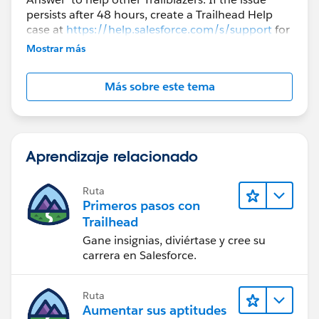
persists after 48 hours, create a Trailhead Help
case at
https://help.salesforce.com/s/support
for
further assistance.
Mostrar más
Más sobre este tema
Aprendizaje relacionado
Ruta
Primeros pasos con
Trailhead
Gane insignias, diviértase y cree su
carrera en Salesforce.
Ruta
Aumentar sus aptitudes